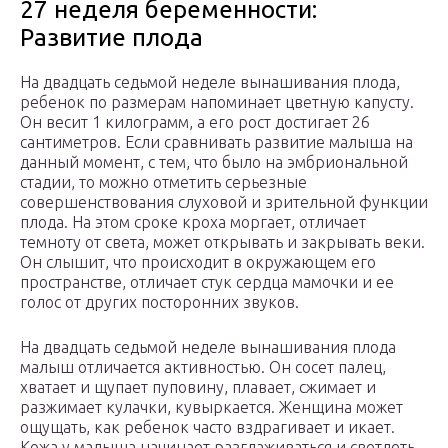
27 неделя беременности:
Развитие плода
На двадцать седьмой неделе вынашивания плода,
ребенок по размерам напоминает цветную капусту.
Он весит 1 килограмм, а его рост достигает 26
сантиметров. Если сравнивать развитие малыша на
данный момент, с тем, что было на эмбриональной
стадии, то можно отметить серьезные
совершенствования слуховой и зрительной функции
плода. На этом сроке кроха моргает, отличает
темноту от света, может открывать и закрывать веки.
Он слышит, что происходит в окружающем его
пространстве, отличает стук сердца мамочки и ее
голос от других посторонних звуков.
На двадцать седьмой неделе вынашивания плода
малыш отличается активностью. Он сосет палец,
хватает и щупает пуповину, плавает, сжимает и
разжимает кулачки, кувыркается. Женщина может
ощущать, как ребенок часто вздрагивает и икает.
Кожа у малыша начинает разглаживаться и светлеть.