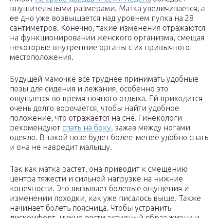
внушительными размерами. Матка увеличивается, а
ее дно уже возвышается над уровнем пупка на 28
сантиметров. Конечно, такие изменения отражаются
на функционировании женского организма, смещая
некоторые внутренние органы с их привычного
местоположения.
Будущей мамочке все труднее принимать удобные
позы для сидения и лежания, особенно это
ощущается во время ночного отдыха. Ей приходится
очень долго ворочается, чтобы найти удобное
положение, что отражается на сне. Гинекологи
рекомендуют
спать на боку
, зажав между ногами
одеяло. В такой позе будет более-менее удобно спать
и она не навредит малышу.
Так как матка растет, она приводит к смещению
центра тяжести и сильной нагрузке на нижние
конечности. Это вызывает болевые ощущения и
изменении походки, как уже писалось выше. Также
начинает болеть поясница. Чтобы устранить
дискомфорт, нужно вести активный образ жизни и