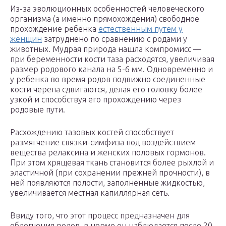
Из-за эволюционных особенностей человеческого
организма (а именно прямохождения) свободное
прохождение ребенка
естественным путем у
женщин
затруднено по сравнению с родами у
животных. Мудрая природа нашла компромисс —
при беременности кости таза расходятся, увеличивая
размер родового канала на 5-6 мм. Одновременно и
у ребенка во время родов подвижно соединенные
кости черепа сдвигаются, делая его головку более
узкой и способствуя его прохождению через
родовые пути.
Расхождению тазовых костей способствует
размягчение связки-симфиза под воздействием
вещества релаксина и женских половых гормонов.
При этом хрящевая ткань становится более рыхлой и
эластичной (при сохранении прежней прочности), в
ней появляются полости, заполненные жидкостью,
увеличивается местная капиллярная сеть.
Ввиду того, что этот процесс предназначен для
облегчения родов, в норме он наблюдается после 20