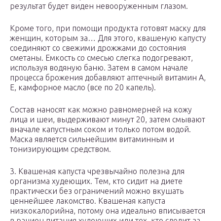
результат будет виден невооруженным глазом.
Кроме того, при помощи продукта готовят маску для
женщин, которым за… Для этого, квашеную капусту
соединяют со свежими дрожжами до состояния
сметаны. Емкость со смесью слегка подогревают,
используя водяную баню. Затем в самом начале
процесса брожения добавляют аптечный витамин А,
Е, камфорное масло (все по 20 капель).
Состав наносят как можно равномерней на кожу
лица и шеи, выдерживают минут 20, затем смывают
вначале капустным соком и только потом водой.
Маска является сильнейшим витаминным и
тонизирующим средством.
3. Квашеная капуста чрезвычайно полезна для
организма худеющих. Тем, кто сидит на диете
практически без ограничений можно вкушать
ценнейшее лакомство. Квашеная капуста
низкокалорийна, потому она идеально вписывается
в рацион питания худеющих или тех, кто следит за