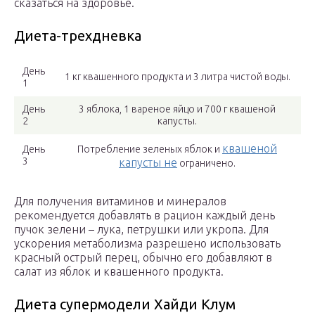
сказаться на здоровье.
Диета-трехдневка
День
1 кг квашенного продукта и 3 литра чистой воды.
1
День
3 яблока, 1 вареное яйцо и 700 г квашеной
2
капусты.
квашеной
День
Потребление зеленых яблок и
3
капусты не
ограничено.
Для получения витаминов и минералов
рекомендуется добавлять в рацион каждый день
пучок зелени – лука, петрушки или укропа. Для
ускорения метаболизма разрешено использовать
красный острый перец, обычно его добавляют в
салат из яблок и квашенного продукта.
Диета супермодели Хайди Клум