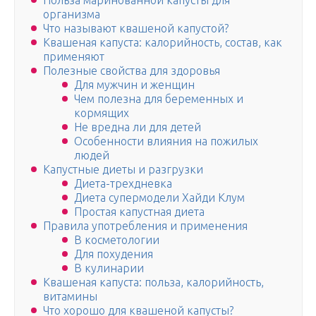
Польза маринованной капусты для
организма
Что называют квашеной капустой?
Квашеная капуста: калорийность, состав, как
применяют
Полезные свойства для здоровья
Для мужчин и женщин
Чем полезна для беременных и
кормящих
Не вредна ли для детей
Особенности влияния на пожилых
людей
Капустные диеты и разгрузки
Диета-трехдневка
Диета супермодели Хайди Клум
Простая капустная диета
Правила употребления и применения
В косметологии
Для похудения
В кулинарии
Квашеная капуста: польза, калорийность,
витамины
Что хорошо для квашеной капусты?