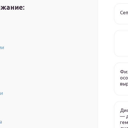
жание:
Сеп
ии
Физ
осо
вы
ни
Ди
— 
а
гем