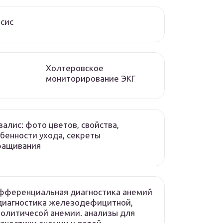
сис
Холтеровское
мониторирование ЭКГ
алис: фото цветов, свойства,
бенности ухода, секреты
ращивания
фференциальная диагностика анемий
диагностика железодефицитной,
олитичесой анемии. анализы для