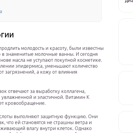
диа
а
огии
продлить молодость и красоту, были известны
о в знаменитые молочные ванны. И сегодня
снове масла не уступают покупной косметике.
влении эпидермиса, уменьшают количество
т загрязнений, а кожу от влияния
вок отвечают за выработку коллагена,
, увлажненной и эластичной. Витамин K
ает кровообращение.
ислоты выполняют защитную функцию. Они
к, что ей становятся не страшны ветра и
ерживающий влагу внутри клеток. Однако