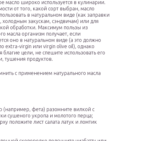
е масло широко используется в кулинарии.
мости от того, какой сорт выбран, масло
пользовать в натуральном виде (как заправки
м, холодным закускам, сэндвичам) или для
кой обработки. Максимум пользы из
го масла организм получает, если
тся оно в натуральном виде (а это должно
 еxtra-virgin или virgin olive oil), однако
я благие цели, не спешите использовать его
и, тушения продуктов.
мнить с применением натурального масла
р (например, фета) разомните вилкой с
ки сушеного укропа и молотого перца;
рху положите лист салата латук и ломтик
ленной сковородке подсушите чиабатту или