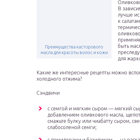
Оливково
В зависи
лучше ис
к салата
термичес
оливково
применяе
быть масло
Преимущества касторового
преследу
масла для красоты волос и кожи
для жарк
Какие же интересные рецепты можно вспо
холодного отжима?
Сэндвичи
с семгой и мягким сыром — мягкий сы
добавлением оливкового масла, щепот
смажьте булку или чиабатту сыром, све
слабосоленой семги;
с помидорами и базиликом — на раска