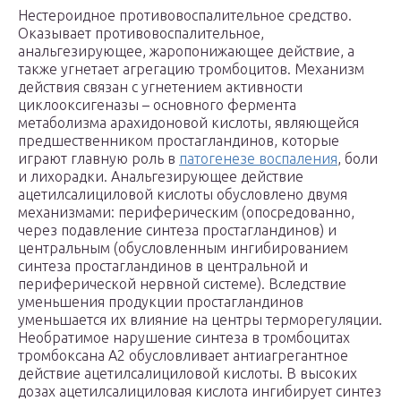
Нестероидное противовоспалительное средство.
Оказывает противовоспалительное,
анальгезирующее, жаропонижающее действие, а
также угнетает агрегацию тромбоцитов. Механизм
действия связан с угнетением активности
циклооксигеназы – основного фермента
метаболизма арахидоновой кислоты, являющейся
предшественником простагландинов, которые
играют главную роль в
патогенезе воспаления
, боли
и лихорадки. Анальгезирующее действие
ацетилсалициловой кислоты обусловлено двумя
механизмами: периферическим (опосредованно,
через подавление синтеза простагландинов) и
центральным (обусловленным ингибированием
синтеза простагландинов в центральной и
периферической нервной системе). Вследствие
уменьшения продукции простагландинов
уменьшается их влияние на центры терморегуляции.
Необратимое нарушение синтеза в тромбоцитах
тромбоксана А2 обусловливает антиагрегантное
действие ацетилсалициловой кислоты. В высоких
дозах ацетилсалициловая кислота ингибирует синтез