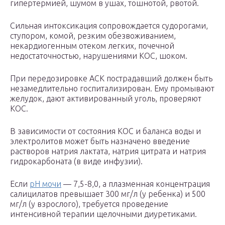
гипертермией, шумом в ушах, тошнотой, рвотой.
Сильная интоксикация сопровождается судорогами,
ступором, комой, резким обезвоживанием,
некардиогенным отеком легких, почечной
недостаточностью, нарушениями КОС, шоком.
При передозировке АСК пострадавший должен быть
незамедлительно госпитализирован. Ему промывают
желудок, дают активированный уголь, проверяют
КОС.
В зависимости от состояния КОС и баланса воды и
электролитов может быть назначено введение
растворов натрия лактата, натрия цитрата и натрия
гидрокарбоната (в виде инфузии).
Если
рН мочи
— 7,5-8,0, а плазменная концентрация
салицилатов превышает 300 мг/л (у ребенка) и 500
мг/л (у взрослого), требуется проведение
интенсивной терапии щелочными диуретиками.