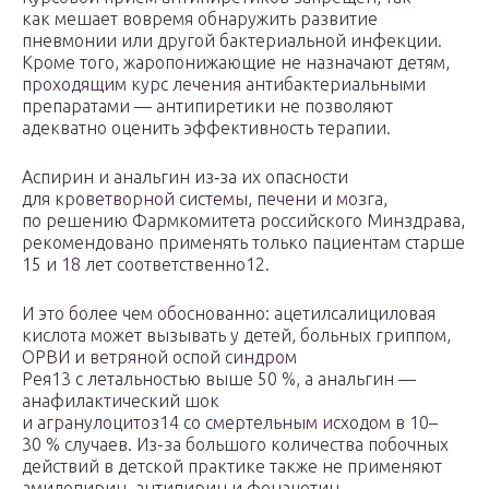
как мешает вовремя обнаружить развитие
пневмонии или другой бактериальной инфекции.
Кроме того, жаропонижающие не назначают детям,
проходящим курс лечения антибактериальными
препаратами — антипиретики не позволяют
адекватно оценить эффективность терапии.
Аспирин и анальгин из‑за их опасности
для кроветворной системы, печени и мозга,
по решению Фармкомитета российского Минздрава,
рекомендовано применять только пациентам старше
15 и 18 лет соответственно12.
И это более чем обоснованно: ацетилсалициловая
кислота может вызывать у детей, больных гриппом,
ОРВИ и ветряной оспой синдром
Рея13 с летальностью выше 50 %, а анальгин —
анафилактический шок
и агранулоцитоз14 со смертельным исходом в 10–
30 % случаев. Из-за большого количества побочных
действий в детской практике также не применяют
амидопирин, антипирин и фенацетин.