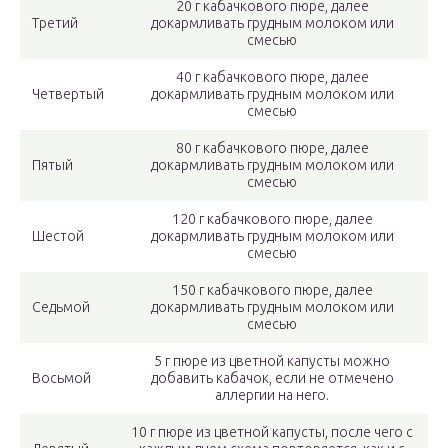
20 г кабачкового пюре, далее
Третий
докармливать грудным молоком или
смесью
40 г кабачкового пюре, далее
Четвертый
докармливать грудным молоком или
смесью
80 г кабачкового пюре, далее
Пятый
докармливать грудным молоком или
смесью
120 г кабачкового пюре, далее
Шестой
докармливать грудным молоком или
смесью
150 г кабачкового пюре, далее
Седьмой
докармливать грудным молоком или
смесью
5 г пюре из цветной капусты можно
Восьмой
добавить кабачок, если не отмечено
аллергии на него.
10 г пюре из цветной капусты, после чего с