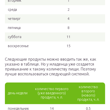
вторник
1
среда
2
четверг
4
пятница
8
суббота
11
воскресенье
15
Следующие продукты можно вводить так же, как
указано в таблице. Но у младенца уже создается
привыкание к такому количеству пищи. Поэтому
лучше воспользоваться следующей системой.
количество
количество первого
второго
день недели
(уже введенного)
(нового)
продукта, ч. л.
продукта, ч. л.
понедельник
14
0,5