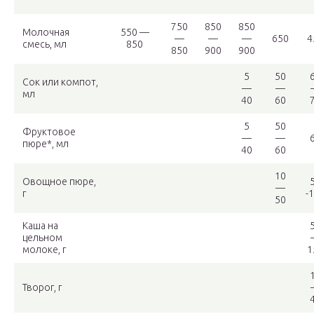
750
850
850
Молочная
550 —
—
—
—
650
4
смесь, мл
850
850
900
900
5
50
Сок или компот,
—
—
мл
40
60
5
50
Фруктовое
—
—
пюре*, мл
40
60
10
Овощное пюре,
—
г
-
50
Каша на
цельном
молоке, г
1
Творог, г