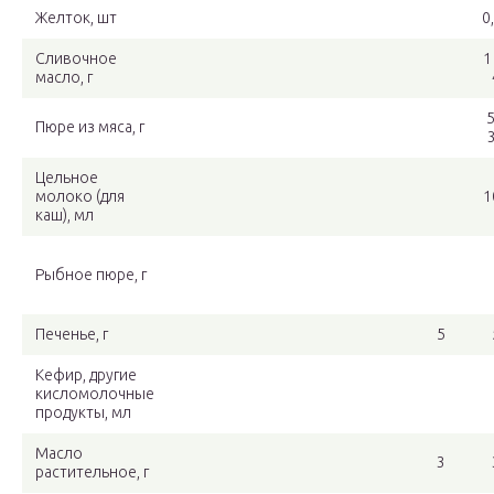
Желток, шт
0
Сливочное
1
масло, г
5
Пюре из мяса, г
Цельное
молоко (для
1
каш), мл
Рыбное пюре, г
Печенье, г
5
Кефир, другие
кисломолочные
продукты, мл
Масло
3
растительное, г