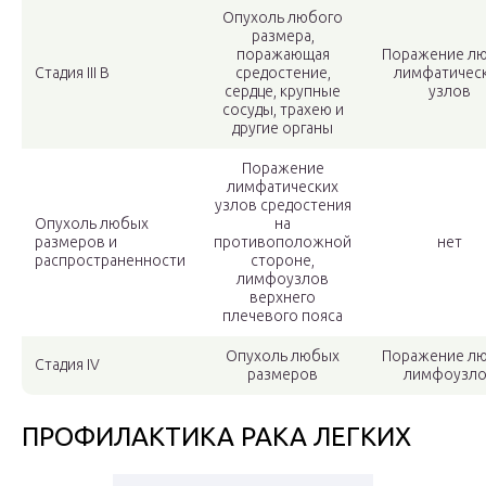
Опухоль любого
размера,
поражающая
Поражение л
Стадия ІІІ В
средостение,
лимфатичес
сердце, крупные
узлов
сосуды, трахею и
другие органы
Поражение
лимфатических
узлов средостения
Опухоль любых
на
размеров и
противоположной
нет
распространенности
стороне,
лимфоузлов
верхнего
плечевого пояса
Опухоль любых
Поражение л
Стадия IV
размеров
лимфоузло
ПРОФИЛАКТИКА РАКА ЛЕГКИХ