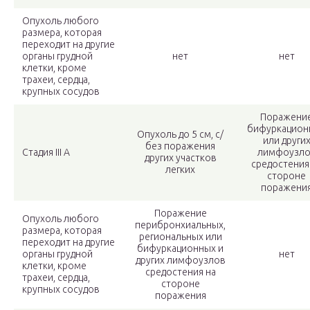
Опухоль любого
размера, которая
переходит на другие
органы грудной
нет
нет
клетки, кроме
трахеи, сердца,
крупных сосудов
Поражени
бифуркацион
Опухоль до 5 см, с/
или други
без поражения
Стадия ІІІ А
лимфоузло
других участков
средостения
легких
стороне
поражени
Поражение
Опухоль любого
перибронхиальных,
размера, которая
региональных или
переходит на другие
бифуркационных и
органы грудной
нет
других лимфоузлов
клетки, кроме
средостения на
трахеи, сердца,
стороне
крупных сосудов
поражения