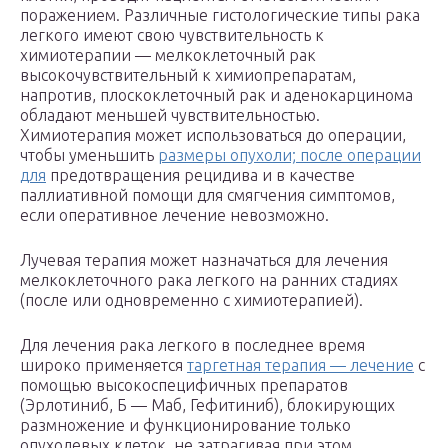
поражением. Различные гистологические типы рака
легкого имеют свою чувствительность к
химиотерапии — мелкоклеточный рак
высокочувствительный к химиопрепаратам,
напротив, плоскоклеточный рак и аденокарцинома
обладают меньшей чувствительностью.
Химиотерапия может использоваться до операции,
чтобы уменьшить
размеры опухоли; после операции
для
предотвращения рецидива и в качестве
паллиативной помощи для смягчения симптомов,
если оперативное лечение невозможно.
Лучевая терапия может назначаться для лечения
мелкоклеточного рака легкого на ранних стадиях
(после или одновременно с химиотерапией).
Для лечения рака легкого в последнее время
широко применяется
таргетная терапия — лечение
с
помощью высокоспецифичных препаратов
(Эрлотиниб, Б — Маб, Гефитиниб), блокирующих
размножение и функционирование только
опухолевых клеток, не затрагивая при этом