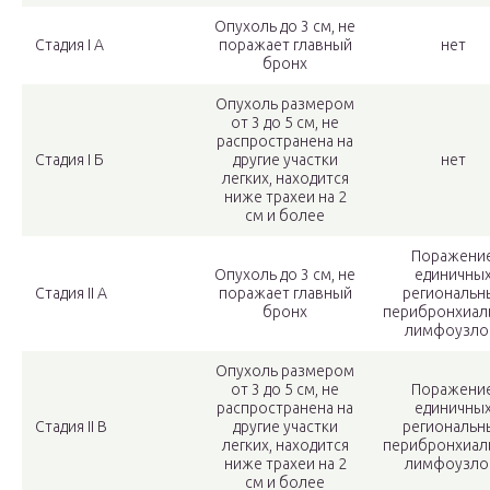
Опухоль до 3 см, не
Стадия І А
поражает главный
нет
бронх
Опухоль размером
от 3 до 5 см, не
распространена на
Стадия І Б
другие участки
нет
легких, находится
ниже трахеи на 2
см и более
Поражени
Опухоль до 3 см, не
единичны
Стадия ІІ А
поражает главный
региональн
бронх
перибронхиал
лимфоузло
Опухоль размером
от 3 до 5 см, не
Поражени
распространена на
единичны
Стадия ІІ В
другие участки
региональн
легких, находится
перибронхиал
ниже трахеи на 2
лимфоузло
см и более