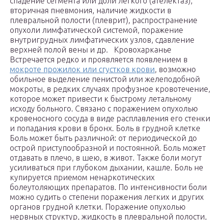
спадение сегмента или доли легкого (ателектаз),
вторичная пневмония, наличие жидкости в
плевральной полости (плеврит), распространение
опухоли лимфатической системой, поражение
внутригрудных лимфатических узлов, сдавление
верхней полой вены и др. Кровохарканье
Встречается редко и проявляется появлением в
мокроте прожилок или сгустков крови
, возможно
обильное выделение пенистой или желеподобной
мокроты, в редких случаях профузное кровотечение,
которое может привести к быстрому летальному
исходу больного. Связано с поражением опухолью
кровеносного сосуда в виде расплавления его стенки
и попадания крови в бронх. Боль в грудной клетке
Боль может быть различной: от периодической до
острой приступообразной и постоянной. Боль может
отдавать в плечо, в шею, в живот. Также боли могут
усиливаться при глубоком дыхании, кашле. Боль не
купируется приемом ненаркотических
болеутоляющих препаратов. По интенсивности боли
можно судить о степени поражения легких и других
органов грудной клетки. Поражение опухолью
нервных структур, жидкость в плевральной полости,