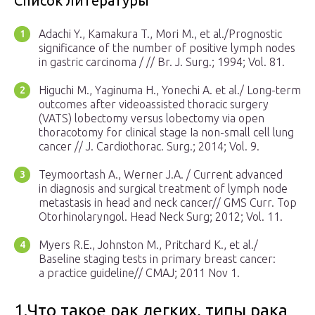
Список литературы
Adachi Y., Kamakura T., Mori M., et al./Prognostic
significance of the number of positive lymph nodes
in gastric carcinoma / // Br. J. Surg.; 1994; Vol. 81.
Higuchi M., Yaginuma H., Yonechi A. et al./ Long-term
outcomes after videoassisted thoracic surgery
(VATS) lobectomy versus lobectomy via open
thoracotomy for clinical stage Ia non-small cell lung
cancer // J. Cardiothorac. Surg.; 2014; Vol. 9.
Teymoortash A., Werner J.A. / Current advanced
in diagnosis and surgical treatment of lymph node
metastasis in head and neck cancer// GMS Curr. Top
Otorhinolaryngol. Head Neck Surg; 2012; Vol. 11.
Myers R.E., Johnston M., Pritchard K., et al./
Baseline staging tests in primary breast cancer:
a practice guideline// CMAJ; 2011 Nov 1.
1.Что такое рак легких, типы рака