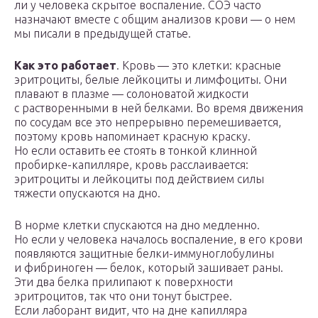
ли у человека скрытое воспаление. СОЭ часто
назначают вместе с общим анализов крови — о нем
мы писали в предыдущей статье.
Как это работает
. Кровь — это клетки: красные
эритроциты, белые лейкоциты и лимфоциты. Они
плавают в плазме — солоноватой жидкости
с растворенными в ней белками. Во время движения
по сосудам все это непрерывно перемешивается,
поэтому кровь напоминает красную краску.
Но если оставить ее стоять в тонкой клинной
пробирке-капилляре, кровь расслаивается:
эритроциты и лейкоциты под действием силы
тяжести опускаются на дно.
В норме клетки спускаются на дно медленно.
Но если у человека началось воспаление, в его крови
появляются защитные белки-иммуноглобулины
и фибриноген — белок, который зашивает раны.
Эти два белка прилипают к поверхности
эритроцитов, так что они тонут быстрее.
Если лаборант видит, что на дне капилляра