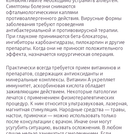
конъюнктивите необходимо устранить аллерген.
Симптомы болезни снимаются
офтальмологическими каплями
противоаллергенного действия. Вирусные формы
заболевания требуют проведения
антибактериальной и противовирусной терапии.
При глаукоме принимаются бета-блокаторы,
ингибиторы карбоангидразы, пилокарпин и другие
препараты. Когда они не приносят положительного
эффекта, назначается хирургическая операция.
Практически всегда требуется прием витаминов и
препаратов, содержащих антиоксиданты и
минеральные комплексы. Витамин А укрепляет
иммунитет, аскорбиновая кислота обладает
заживляющим действием. Некоторые патологии
лечатся с применением физиотерапевтических
процедур. К ним относится ультразвуковая, лазерная,
магнитная стимуляция. Народные средства — травы,
настои, примочки — можно использовать только
после консультации с врачом. Иначе они могут
усугубить ситуацию, вызвать осложнения. В любом
случае нельзя заниматься самолечением. Если