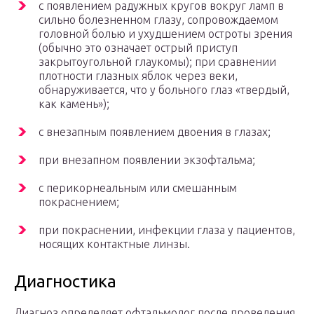
с появлением радужных кругов вокруг ламп в
сильно болезненном глазу, сопровождаемом
головной болью и ухудшением остроты зрения
(обычно это означает острый приступ
закрытоугольной глаукомы); при сравнении
плотности глазных яблок через веки,
обнаруживается, что у больного глаз «твердый,
как камень»);
с внезапным появлением двоения в глазах;
при внезапном появлении экзофтальма;
с перикорнеальным или смешанным
покраснением;
при покраснении, инфекции глаза у пациентов,
носящих контактные линзы.
Диагностика
Диагноз определяет офтальмолог после проведения