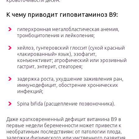
кровоточивости десен.
К чему приводит гиповитаминоз B9:
гиперхромная мегалобластическая анемия,
тромбоцитопения и лейкопения;
хейлоз, гунтеровский глоссит (сухой красный
«лакированный» язык), эзофагит,
конъюнктивит; атрофический или эрозивный
гастрит, энтерит, стеаторея;
задержка роста, ухудшение заживления ран,
иммунодефицит, обострение хронических
инфекций;
Spina bifida (расщепление позвоночника).
Даже кратковременный дефицит витамина B9 в
первые недели беременности может привести к
необратимым последствиям: от патологии плода,
задержки физического или умственного развития