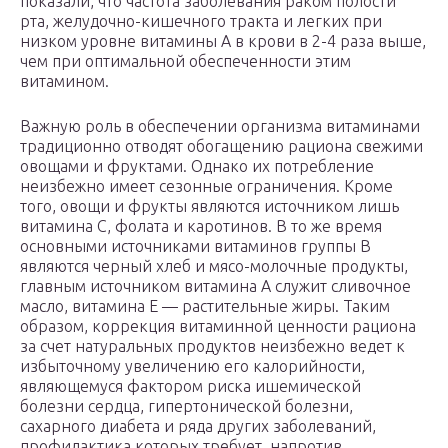
показали, что частота заболевания раком полости
рта, желудочно-кишечного тракта и легких при
низком уровне витамины А в крови в 2-4 раза выше,
чем при оптимальной обеспеченности этим
витамином.
Важную роль в обеспечении организма витаминами
традиционно отводят обогащению рациона свежими
овощами и фруктами. Однако их потребление
неизбежно имеет сезонные ограничения. Кроме
того, овощи и фрукты являются источником лишь
витамина С, фолата и каротинов. В то же время
основными источниками витаминов группы В
являются черный хлеб и мясо-молочные продукты,
главным источником витамина А служит сливочное
масло, витамина Е — растительные жиры. Таким
образом, коррекция витаминной ценности рациона
за счет натуральных продуктов неизбежно ведет к
избыточному увеличению его калорийности,
являющемуся фактором риска ишемической
болезни сердца, гипертонической болезни,
сахарного диабета и ряда других заболеваний,
профилактика которых требует, напротив,