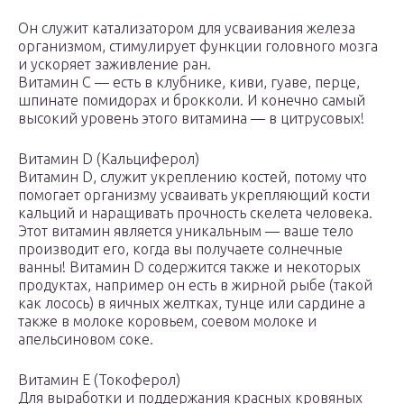
Он служит катализатором для усваивания железа
организмом, стимулирует функции головного мозга
и ускоряет заживление ран.
Витамин С — есть в клубнике, киви, гуаве, перце,
шпинате помидорах и брокколи. И конечно самый
высокий уровень этого витамина — в цитрусовых!
Витамин D (Кальциферол)
Витамин D, служит укреплению костей, потому что
помогает организму усваивать укрепляющий кости
кальций и наращивать прочность скелета человека.
Этот витамин является уникальным — ваше тело
производит его, когда вы получаете солнечные
ванны! Витамин D содержится также и некоторых
продуктах, например он есть в жирной рыбе (такой
как лосось) в яичных желтках, тунце или сардине а
также в молоке коровьем, соевом молоке и
апельсиновом соке.
Витамин Е (Токоферол)
Для выработки и поддержания красных кровяных