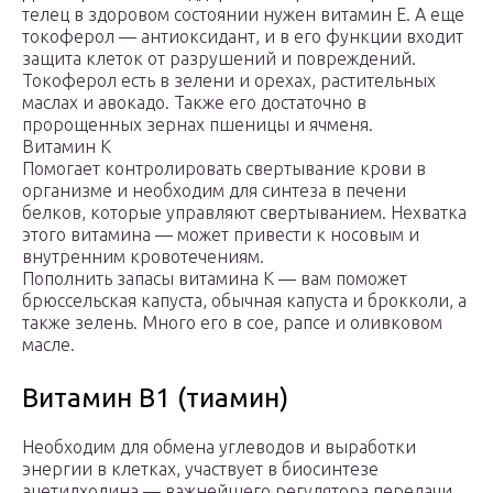
телец в здоровом состоянии нужен витамин E. А еще
токоферол — антиоксидант, и в его функции входит
защита клеток от разрушений и повреждений.
Токоферол есть в зелени и орехах, растительных
маслах и авокадо. Также его достаточно в
пророщенных зернах пшеницы и ячменя.
Витамин K
Помогает контролировать свертывание крови в
организме и необходим для синтеза в печени
белков, которые управляют свертыванием. Нехватка
этого витамина — может привести к носовым и
внутренним кровотечениям.
Пополнить запасы витамина K — вам поможет
брюссельская капуста, обычная капуста и брокколи, а
также зелень. Много его в сое, рапсе и оливковом
масле.
Витамин В1 (тиамин)
Необходим для обмена углеводов и выработки
энергии в клетках, участвует в биосинтезе
ацетилхолина — важнейшего регулятора передачи