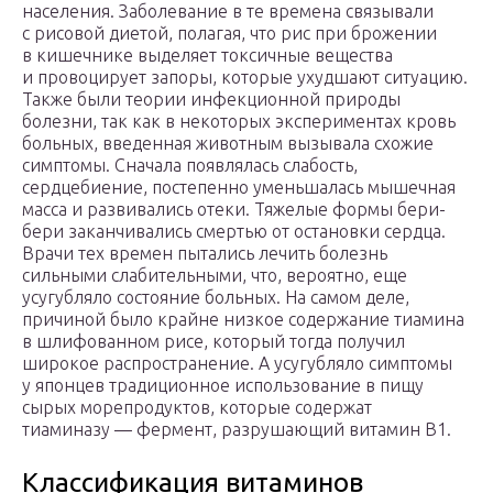
населения. Заболевание в те времена связывали
с рисовой диетой, полагая, что рис при брожении
в кишечнике выделяет токсичные вещества
и провоцирует запоры, которые ухудшают ситуацию.
Также были теории инфекционной природы
болезни, так как в некоторых экспериментах кровь
больных, введенная животным вызывала схожие
симптомы. Сначала появлялась слабость,
сердцебиение, постепенно уменьшалась мышечная
масса и развивались отеки. Тяжелые формы бери-
бери заканчивались смертью от остановки сердца.
Врачи тех времен пытались лечить болезнь
сильными слабительными, что, вероятно, еще
усугубляло состояние больных. На самом деле,
причиной было крайне низкое содержание тиамина
в шлифованном рисе, который тогда получил
широкое распространение. А усугубляло симптомы
у японцев традиционное использование в пищу
сырых морепродуктов, которые содержат
тиаминазу — фермент, разрушающий витамин В1.
Классификация витаминов