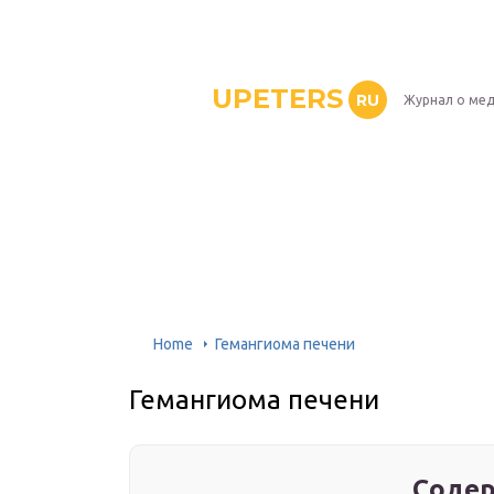
UPETERS
RU
Журнал о ме
Home
Гемангиома печени
Гемангиома печени
Содер