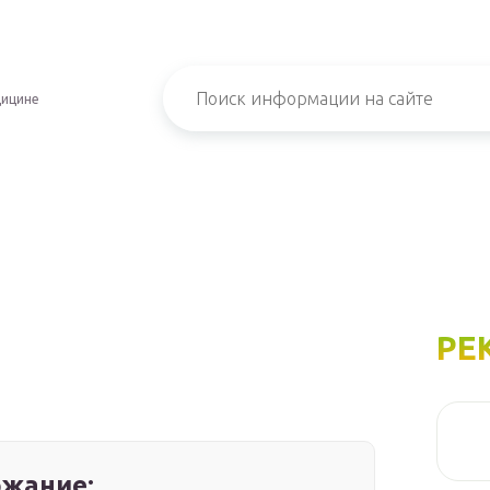
дицине
РЕ
жание: