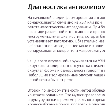
Диагностика ангиолипо
На начальной стадии формирования анги
обнаруживается случайно на УЗИ или при
рентгенологическом исследовании. При бо
пояснице различной интенсивности прово
инструментальная диагностика, которая бы
устанавливает патологию. Обязательно наз
лабораторное исследование мочи и крови.
обнаруживается микро- или макрогематур
Чаще всего опухоль обнаруживается на УЗИ
округлого изолированного участка снижен
округлая форма и однородность говорят в п
Небольшие изолированные опухоли чаще о
левой почки бывает реже.
Второй по информативности метод обследо
контрастированием. Это мультисрезовое ис
структуру почки в режиме реального вре
кровоснабжение почки, кровоток в опухол