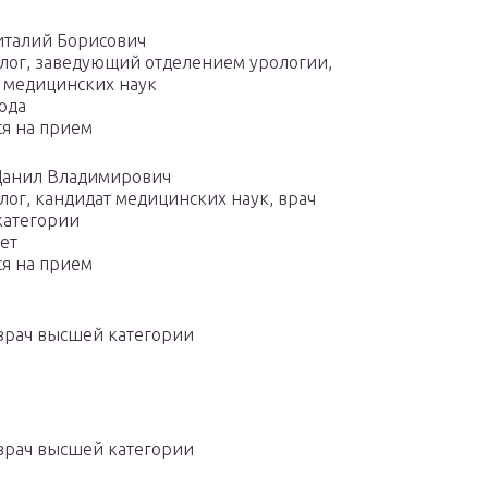
италий Борисович
лог, заведующий отделением урологии,
 медицинских наук
года
ся на прием
Данил Владимирович
лог, кандидат медицинских наук, врач
категории
лет
ся на прием
 врач высшей категории
 врач высшей категории