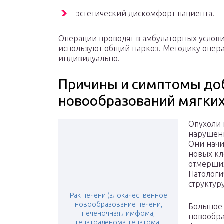
эстетический дискомфорт пациента.
Операции проводят в амбулаторных условия
используют общий наркоз. Методику опер
индивидуально.
Причины и симптомы до
новообразований мягких
Опухоли 
нарушени
Они начи
новых кл
отмерших
Патологи
структур
Рак печени (злокачественное
новообразование печени,
Большое 
печеночная лимфома,
новообра
гепатоаденома, гепатома,