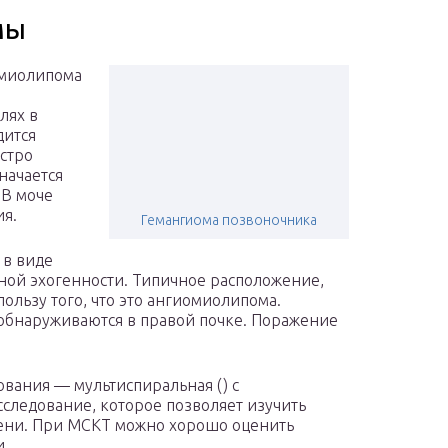
мы
омиолипома
лях в
дится
стро
начается
 В моче
ия.
Гемангиома позвоночника
 в виде
ной эхогенности. Типичное расположение,
ользу того, что это ангиомиолипома.
бнаруживаются в правой почке. Поражение
вания — мультиспиральная () с
следование, которое позволяет изучить
мени. При МСКТ можно хорошо оценить
и.