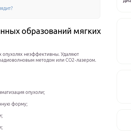
диа
лядит?
нных образований мягких
х опухолях неэффективны. Удаляют
 радиоволновым методом или CO
2
-лазером.
вматизация опухоли;
енную форму;
и;
и;