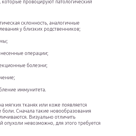
 которые провоцируют патологический
тическая склонность, аналогичные
левания у близких родственников;
мы;
несенные операции;
екционные болезни;
чение;
бление иммунитета.
а мягких тканях или коже появляется
 боли. Сначала такие новообразования
личиваются. Визуально отличить
 опухоли невозможно, для этого требуется