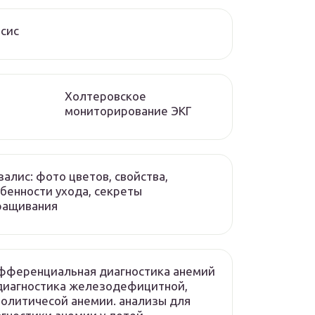
сис
Холтеровское
мониторирование ЭКГ
алис: фото цветов, свойства,
бенности ухода, секреты
ращивания
фференциальная диагностика анемий
диагностика железодефицитной,
олитичесой анемии. анализы для