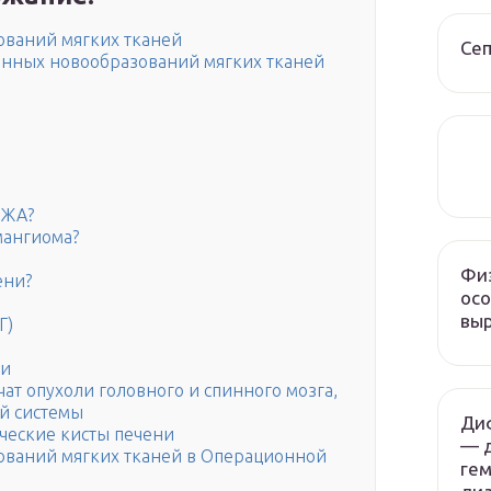
ований мягких тканей
Сеп
нных новообразований мягких тканей
ЫЖА?
мангиома?
Физ
ени?
осо
вы
Г)
ки
ат опухоли головного и спинного мозга,
й системы
Ди
ческие кисты печени
— 
ований мягких тканей в Операционной
гем