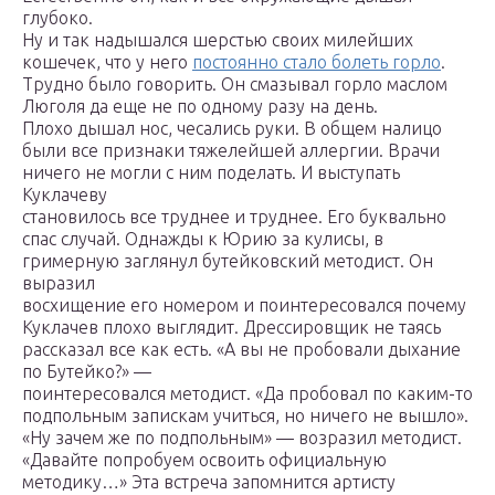
глубоко.
Ну и так надышался шерстью своих милейших
кошечек, что у него
постоянно стало болеть горло
.
Трудно было говорить. Он смазывал горло маслом
Люголя да еще не по одному разу на день.
Плохо дышал нос, чесались руки. В общем налицо
были все признаки тяжелейшей аллергии. Врачи
ничего не могли с ним поделать. И выступать
Куклачеву
становилось все труднее и труднее. Его буквально
спас случай. Однажды к Юрию за кулисы, в
гримерную заглянул бутейковский методист. Он
выразил
восхищение его номером и поинтересовался почему
Куклачев плохо выглядит. Дрессировщик не таясь
рассказал все как есть. «А вы не пробовали дыхание
по Бутейко?» —
поинтересовался методист. «Да пробовал по каким-то
подпольным запискам учиться, но ничего не вышло».
«Ну зачем же по подпольным» — возразил методист.
«Давайте попробуем освоить официальную
методику…» Эта встреча запомнится артисту