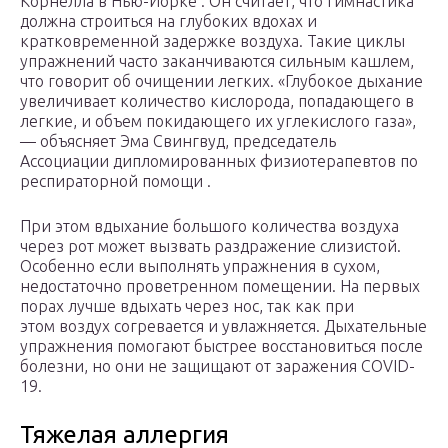
Корнелла в Нью-Йорке . Он считает, что гимнастика
должна строиться на глубоких вдохах и
кратковременной задержке воздуха. Такие циклы
упражнений часто заканчиваются сильным кашлем,
что говорит об очищении легких. «Глубокое дыхание
увеличивает количество кислорода, попадающего в
легкие, и объем покидающего их углекислого газа»,
— объясняет Эма Свингвуд, председатель
Ассоциации дипломированных физиотерапевтов по
респираторной помощи .
При этом вдыхание большого количества воздуха
через рот может вызвать раздражение слизистой.
Особенно если выполнять упражнения в сухом,
недостаточно проветренном помещении. На первых
порах лучше вдыхать через нос, так как при
этом воздух согревается и увлажняется. Дыхательные
упражнения помогают быстрее восстановиться после
болезни, но они не защищают от заражения COVID-
19.
Тяжелая аллергия