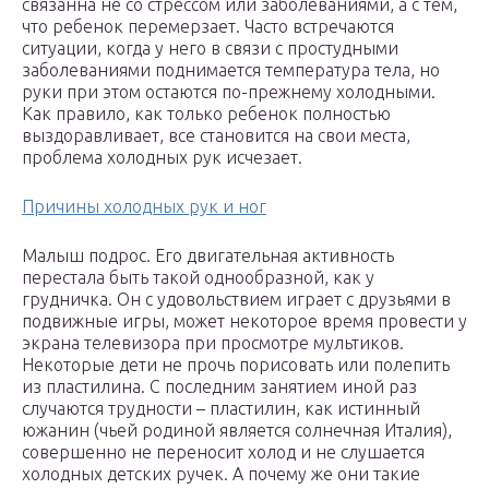
связанна не со стрессом или заболеваниями, а с тем,
что ребенок перемерзает. Часто встречаются
ситуации, когда у него в связи с простудными
заболеваниями поднимается температура тела, но
руки при этом остаются по-прежнему холодными.
Как правило, как только ребенок полностью
выздоравливает, все становится на свои места,
проблема холодных рук исчезает.
Причины холодных рук и ног
Малыш подрос. Его двигательная активность
перестала быть такой однообразной, как у
грудничка. Он с удовольствием играет с друзьями в
подвижные игры, может некоторое время провести у
экрана телевизора при просмотре мультиков.
Некоторые дети не прочь порисовать или полепить
из пластилина. С последним занятием иной раз
случаются трудности – пластилин, как истинный
южанин (чьей родиной является солнечная Италия),
совершенно не переносит холод и не слушается
холодных детских ручек. А почему же они такие