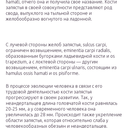
hamati, отчего она и получила свое название. Кости
запястья в своей совокупности представляют род
свода, выпуклого на тыльной стороне и
желобообразно вогнутого на ладонной.
С лучевой стороны желоб запястья, sulcus carpi,
ограничен возвышением, eminentia carpi radialis,
образованным бугорками ладьевидной кости и os
trapezium, а с локтевой стороны — другим
возвышением, eminentia carpi ulnaris, состоящим из
hamulus ossis hamati и os pisiforme.
В процессе эволюции человека в связи с его
трудовой деятельностью кости запястья
прогрессируют в своем развитии. Так, у
неандертальцев длина головчатой кости равнялась
20-25 мм, а у современного человека она
увеличилась до 28 мм. Происходит также укрепление
области запястья, которая относительно слаба у
человекообразных обезьян и неандертальцев.