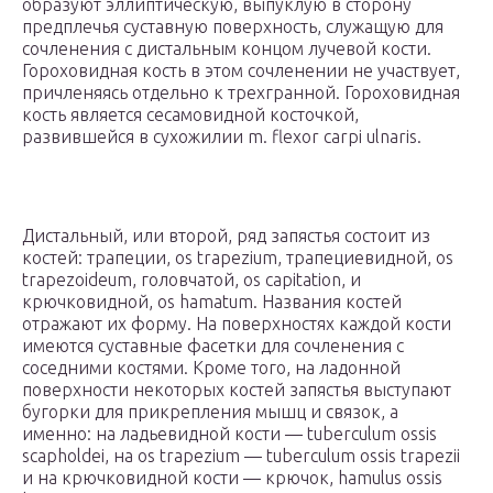
образуют эллиптическую, выпуклую в сторону
предплечья суставную поверхность, служащую для
сочленения с дистальным концом лучевой кости.
Гороховидная кость в этом сочленении не участвует,
причленяясь отдельно к трехгранной. Гороховидная
кость является сесамовидной косточкой,
развившейся в сухожилии m. flexor carpi ulnaris.
Дистальный, или второй, ряд запястья состоит из
костей: трапеции, os trapezium, трапециевидной, os
trapezoideum, головчатой, os capitation, и
крючковидной, os hamatum. Названия костей
отражают их форму. На поверхностях каждой кости
имеются суставные фасетки для сочленения с
соседними костями. Кроме того, на ладонной
поверхности некоторых костей запястья выступают
бугорки для прикрепления мышц и связок, а
именно: на ладьевидной кости — tuberculum ossis
scapholdei, на os trapezium — tuberculum ossis trapezii
и на крючковидной кости — крючок, hamulus ossis