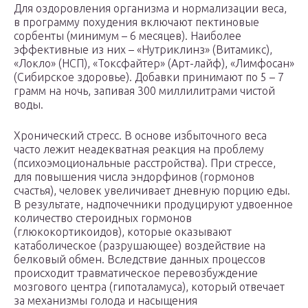
Для оздоровления организма и нормализации веса,
в программу похудения включают пектиновые
сорбенты (минимум – 6 месяцев). Наиболее
эффективные из них – «Нутриклинз» (Витамикс),
«Локло» (НСП), «Токсфайтер» (Арт-лайф), «Лимфосан»
(Сибирское здоровье). Добавки принимают по 5 – 7
грамм на ночь, запивая 300 миллилитрами чистой
воды.
Хронический стресс. В основе избыточного веса
часто лежит неадекватная реакция на проблему
(психоэмоциональные расстройства). При стрессе,
для повышения числа эндорфинов (гормонов
счастья), человек увеличивает дневную порцию еды.
В результате, надпочечники продуцируют удвоенное
количество стероидных гормонов
(глюкокортикоидов), которые оказывают
катаболическое (разрушающее) воздействие на
белковый обмен. Вследствие данных процессов
происходит травматическое перевозбуждение
мозгового центра (гипоталамуса), который отвечает
за механизмы голода и насыщения