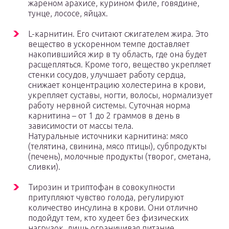
жареном арахисе, курином филе, говядине,
тунце, лососе, яйцах.
L-карнитин. Его считают сжигателем жира. Это
вещество в ускоренном темпе доставляет
накопившийся жир в ту область, где она будет
расщепляться. Кроме того, вещество укрепляет
стенки сосудов, улучшает работу сердца,
снижает концентрацию холестерина в крови,
укрепляет суставы, ногти, волосы, нормализует
работу нервной системы. Суточная норма
карнитина – от 1 до 2 граммов в день в
зависимости от массы тела.
Натуральные источники карнитина: мясо
(телятина, свинина, мясо птицы), субпродукты
(печень), молочные продукты (творог, сметана,
сливки).
Тирозин и триптофан в совокупности
притупляют чувство голода, регулируют
количество инсулина в крови. Они отлично
подойдут тем, кто худеет без физических
нагрузок, лишь ограничивая питание.