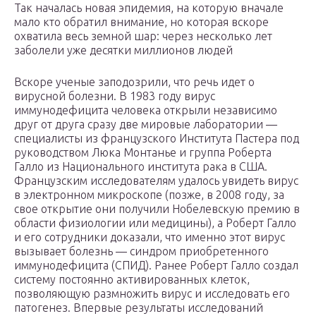
Так началась новая эпидемия, на которую вначале
мало кто обратил внимание, но которая вскоре
охватила весь земной шар: через несколько лет
заболели уже десятки миллионов людей
Вскоре ученые заподозрили, что речь идет о
вирусной болезни. В 1983 году вирус
иммунодефицита человека открыли независимо
друг от друга сразу две мировые лаборатории —
специалисты из французского Института Пастера под
руководством Люка Монтанье и группа Роберта
Галло из Национального института рака в США.
Французским исследователям удалось увидеть вирус
в электронном микроскопе (позже, в 2008 году, за
свое открытие они получили Нобелевскую премию в
области физиологии или медицины), а Роберт Галло
и его сотрудники доказали, что именно этот вирус
вызывает болезнь — синдром приобретенного
иммунодефицита (СПИД). Ранее Роберт Галло создал
систему постоянно активированных клеток,
позволяющую размножить вирус и исследовать его
патогенез. Впервые результаты исследований