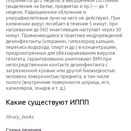
сохраняется до 2 недель, в высушенном состоянии
(выделения на белье, предметах и пр.) — до 1
недели. Радиационное облучение и
ультрафиолетовые лучи на него не действуют. При
кипячении вирус погибает в течение 5 минут, при
нагревании до 56 инактивация наступает через 30
минут. Применяющиеся в практике медучреждений
дезинфектанты (хлорамин, гипохлорид кальция,
перекись водорода, спирт и др.) в концентрациях,
предусмотренных для обеззараживания вирусов
гепатита, гарантированно уничтожают ВИЧ при
непосредственном контакте дезинфектанта с
загрязненной кровью или другой биожидкостью
человека поверхностью предмета, в том числе
полого (внутренние поверхности шприца, игл,
капилляров, зондов и т. д.).
Какие существуют ИППП
library_books
Схема лечения