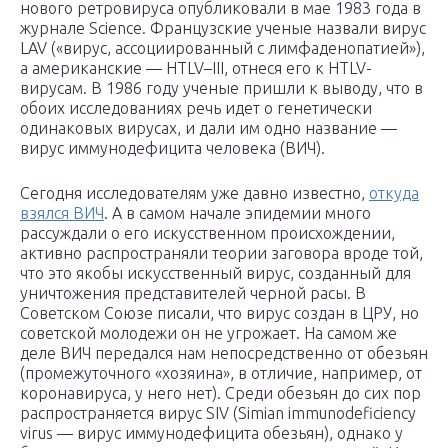
нового ретровируса опубликовали в мае 1983 года в
журнале Science. Французские ученые назвали вирус
LAV («вирус, ассоциированный с лимфаденопатией»),
а американские — HTLV–III, отнеся его к HTLV-
вирусам. В 1986 году ученые пришли к выводу, что в
обоих исследованиях речь идет о генетически
одинаковых вирусах, и дали им одно название —
вирус иммунодефицита человека (ВИЧ).
Сегодня исследователям уже давно известно,
откуда
взялся ВИЧ
. А в самом начале эпидемии много
рассуждали о его искусственном происхождении,
активно распространяли теории заговора вроде той,
что это якобы искусственный вирус, созданный для
уничтожения представителей черной расы. В
Советском Союзе писали, что вирус создан в ЦРУ, но
советской молодежи он не угрожает. На самом же
деле ВИЧ передался нам непосредственно от обезьян
(промежуточного «хозяина», в отличие, например, от
коронавируса, у него нет). Среди обезьян до сих пор
распространяется вирус SIV (Simian immunodeficiency
virus — вирус иммунодефицита обезьян), однако у