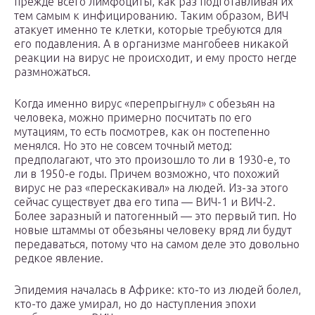
прежде всего лимфоциты, как раз подготавливая их
тем самым к инфицированию. Таким образом, ВИЧ
атакует именно те клетки, которые требуются для
его подавления. А в организме мангобеев никакой
реакции на вирус не происходит, и ему просто негде
размножаться.
Когда именно вирус «перепрыгнул» с обезьян на
человека, можно примерно посчитать по его
мутациям, то есть посмотрев, как он постепенно
менялся. Но это не совсем точный метод:
предполагают, что это произошло то ли в 1930-е, то
ли в 1950-е годы. Причем возможно, что похожий
вирус не раз «перескакивал» на людей. Из-за этого
сейчас существует два его типа — ВИЧ-1 и ВИЧ-2.
Более заразный и патогенный — это первый тип. Но
новые штаммы от обезьяны человеку вряд ли будут
передаваться, потому что на самом деле это довольно
редкое явление.
Эпидемия началась в Африке: кто-то из людей болел,
кто-то даже умирал, но до наступления эпохи