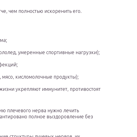
гче, чем полностью искоренить его.
ма;
ололед, умеренные спортивные нагрузки);
фекций;
 мясо, кисломолочные продукты);
 жизни укрепляют иммунитет, противостоят
гию плечевого нерва нужно лечить
арантировано полное выздоровление без
ние структуры лучевых нервов, их