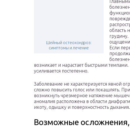
Главными
болезнен
функцион
поврежде
распрост
область 
грудину.
ощущении
Шейный остеохондроз:
Если пер
симптомы и лечение
продолжи
болезнен
возникает и нарастает быстрыми темпами
усиливается постепенно.
Заболевание не характеризуется явной о
сложно повысить голос или покашлять. Пр
возникнуть чрезмерное натяжение мышечн
аномалия расположена в области диафрагм
икоту, одышку и поверхностность дыхания.
Возможные осложнения, 