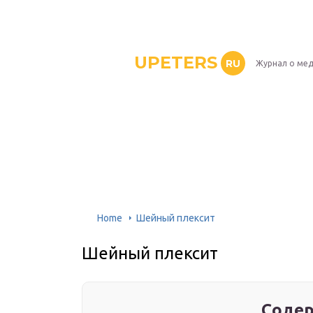
UPETERS
RU
Журнал о ме
Home
Шейный плексит
Шейный плексит
Содер