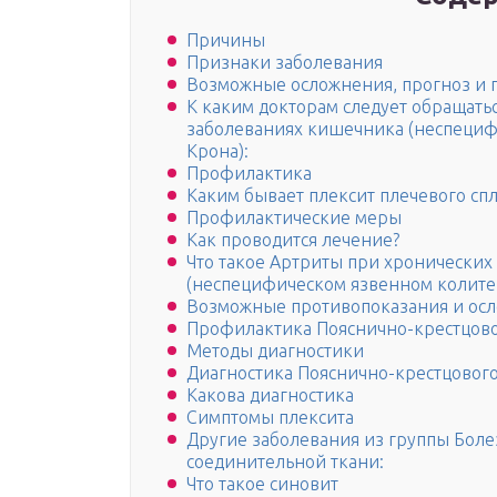
Причины
Признаки заболевания
Возможные осложнения, прогноз и 
К каким докторам следует обращатьс
заболеваниях кишечника (неспециф
Крона):
Профилактика
Каким бывает плексит плечевого сп
Профилактические меры
Как проводится лечение?
Что такое Артриты при хронически
(неспецифическом язвенном колите
Возможные противопоказания и ос
Профилактика Пояснично-крестцово
Методы диагностики
Диагностика Пояснично-крестцового
Какова диагностика
Симптомы плексита
Другие заболевания из группы Бол
соединительной ткани:
Что такое синовит