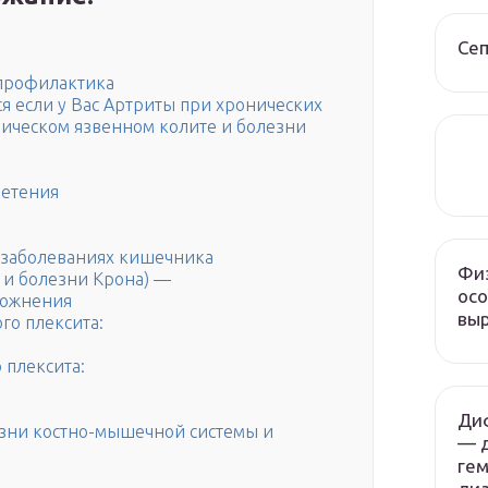
Сеп
профилактика
я если у Вас Артриты при хронических
ическом язвенном колите и болезни
летения
х заболеваниях кишечника
Физ
 и болезни Крона) —
осо
ложнения
вы
го плексита:
 плексита:
Ди
езни костно-мышечной системы и
— 
гем