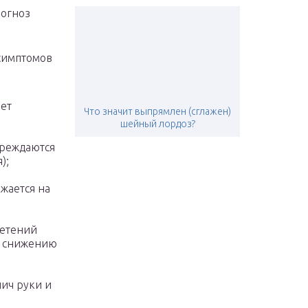
рогноз
симптомов
ает
Что значит выпрямлен (сглажен)
шейный лордоз?
вреждаются
);
жается на
летений
и снижению
лич руки и