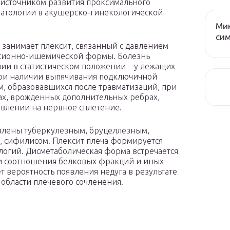
оисточником развития проксимального
 патологии в акушерско-гинекологической
Мик
сим
 занимает плексит, связанный с давлением
ссионно-ишемической формы. Болезнь
ии в статистическом положении – у лежащих
 при наличии выпячивания подключичной
м, образовавшихся после травматизаций, при
ах, врожденных дополнительных ребрах,
влении на нервное сплетение.
лены туберкулезным, бруцеллезным,
, сифилисом. Плексит плеча формируется
логий. Дисметаболическая форма встречается
ии соотношения белковых фракций и иных
т вероятность появления недуга в результате
области плечевого сочленения.