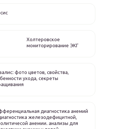
сис
Холтеровское
мониторирование ЭКГ
алис: фото цветов, свойства,
бенности ухода, секреты
ращивания
фференциальная диагностика анемий
диагностика железодефицитной,
олитичесой анемии. анализы для