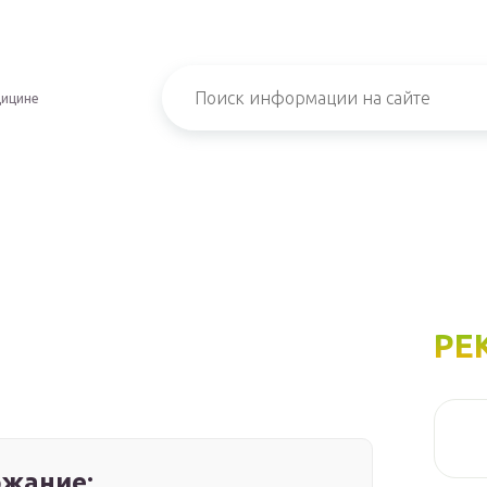
дицине
РЕ
жание: