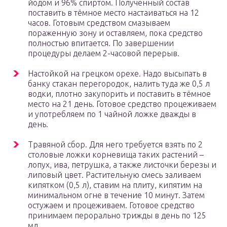
йодом и 96% спиртом. Полученный состав
поставить в тёмное место настаиваться на 12
часов. Готовым средством смазываем
пораженную зону и оставляем, пока средство
полностью впитается. По завершении
процедуры делаем 2-часовой перерыв.
Настойкой на грецком орехе. Надо высыпать в
банку стакан перегородок, налить туда же 0,5 л
водки, плотно закупорить и поставить в тёмное
место на 21 день. Готовое средство процеживаем
и употребляем по 1 чайной ложке дважды в
день.
Травяной сбор. Для него требуется взять по 2
столовые ложки корневища таких растений –
лопух, ива, петрушка, а также листочки березы и
липовый цвет. Растительную смесь заливаем
кипятком (0,5 л), ставим на плиту, кипятим на
минимальном огне в течение 10 минут. Затем
остужаем и процеживаем. Готовое средство
принимаем перорально трижды в день по 125
мл.