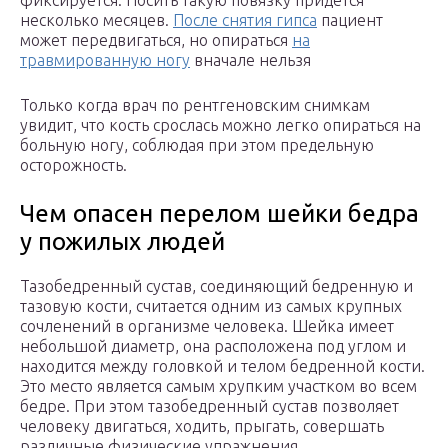
фиксируется. Носить такую повязку придется
несколько месяцев.
После снятия гипса
пациент
может передвигаться, но опираться
на
травмированную ногу
вначале нельзя
Только когда врач по рентгеновским снимкам
увидит, что кость срослась можно легко опираться на
больную ногу, соблюдая при этом предельную
осторожность.
Чем опасен перелом шейки бедра
у пожилых людей
Тазобедренный сустав, соединяющий бедренную и
тазовую кости, считается одним из самых крупных
сочленений в организме человека. Шейка имеет
небольшой диаметр, она расположена под углом и
находится между головкой и телом бедренной кости.
Это место является самым хрупким участком во всем
бедре. При этом тазобедренный сустав позволяет
человеку двигаться, ходить, прыгать, совершать
различные физические упражнения.