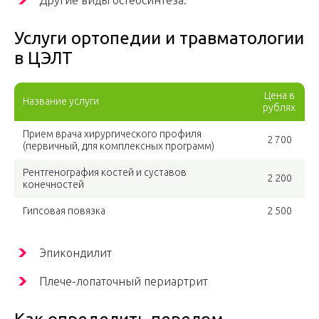
Другие виды остеосинтеза.
Услуги ортопедии и травматологии
в ЦЭЛТ
Цена в
Название услуги
рублях
Прием врача хирургического профиля
2 700
(первичный, для комплексных программ)
Рентгенография костей и суставов
2 200
конечностей
Гипсовая повязка
2 500
Эпикондилит
Плече-лопаточный периартрит