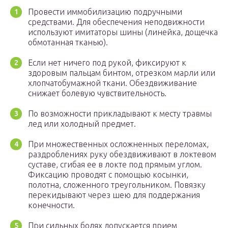
Провести иммобилизацию подручными
средствами. Для обеспечения неподвижности
используют имитаторы шины (линейка, дощечка
обмотанная тканью).
Если нет ничего под рукой, фиксируют к
здоровым пальцам бинтом, отрезком марли или
хлопчатобумажной ткани. Обездвиживание
снижает болевую чувствительность.
По возможности прикладывают к месту травмы
лед или холодный предмет.
При множественных осложненных переломах,
раздроблениях руку обездвиживают в локтевом
суставе, сгибая ее в локте под прямым углом.
Фиксацию проводят с помощью косынки,
полотна, сложенного треугольником. Повязку
перекидывают через шею для поддержания
конечности.
При сильных болях допускается прием