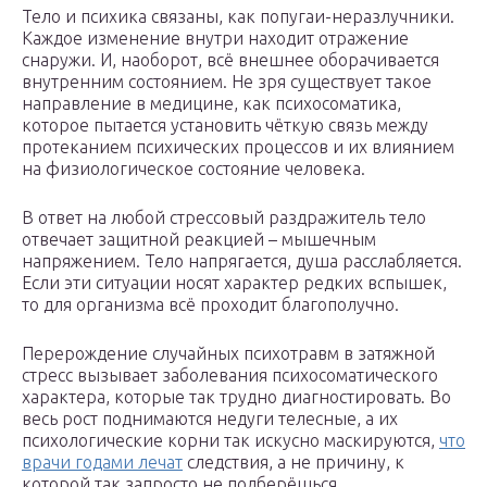
Тело и психика связаны, как попугаи-неразлучники.
Каждое изменение внутри находит отражение
снаружи. И, наоборот, всё внешнее оборачивается
внутренним состоянием. Не зря существует такое
направление в медицине, как психосоматика,
которое пытается установить чёткую связь между
протеканием психических процессов и их влиянием
на физиологическое состояние человека.
В ответ на любой стрессовый раздражитель тело
отвечает защитной реакцией – мышечным
напряжением. Тело напрягается, душа расслабляется.
Если эти ситуации носят характер редких вспышек,
то для организма всё проходит благополучно.
Перерождение случайных психотравм в затяжной
стресс вызывает заболевания психосоматического
характера, которые так трудно диагностировать. Во
весь рост поднимаются недуги телесные, а их
психологические корни так искусно маскируются,
что
врачи годами лечат
следствия, а не причину, к
которой так запросто не подберёшься.