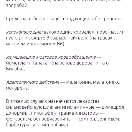
зверобой.
Средства от бессонницы, продающиеся без рецепта.
Успокаивающие:
валокордин, корвалол, ново-пассит,
пустырник форте Эквалар, найтвелл (на травах с
магнием и витамином В6).
Улучшающие мозговое кровообращение
—
мемоплант, танакан (на основе дерева Гинкго
Билоба);
Адаптогенного действия
— мелатонин, мелатонекс,
меларена.
В тяжелых случаях назначаются лекарства
сильнодействующие: антигистаминные — димедрол,
донормил, пипольфен; транквилизаторы —
феназепам; бензодиазепины — сомнол, золпидем;
барбитураты — мепробамат.