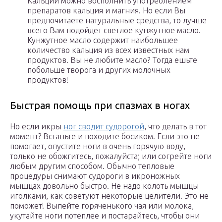
Кальций можно восполнить употреблением
препаратов кальция и магния. Но если Вы
предпочитаете натуральные средства, то лучше
всего Вам подойдет светлое кунжутное масло.
Кунжутное масло содержит наибольшее
количество кальция из всех известных нам
продуктов. Вы не любите масло? Тогда ешьте
побольше творога и других молочных
продуктов!
Быстрая помощь при спазмах в ногах
Но если икры
ног сводит судорогой
, что делать в тот
момент? Встаньте и походите босиком. Если это не
помогает, опустите ноги в очень горячую воду,
только не обожгитесь, пожалуйста; или согрейте ноги
любым другим способом. Обычно тепловые
процедуры снимают судороги в икроножных
мышцах довольно быстро. Не надо колоть мышцы
иголками, как советуют некоторые целители. Это не
поможет! Выпейте горяченького чая или молока,
укутайте ноги потеплее и постарайтесь, чтобы они