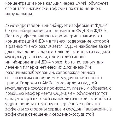
концентрации иона кальция через цАМФ объясняет
его антагонистический эффект по отношению к
иону кальция.
In vitro
дротаверин ингибирует изофермент ФДЭ-4
без ингибирования изоферментов ФДЭ-3 и ФДЭ-5.
Поэтому эффективность дротаверина зависит от
концентраций ФДЭ-4 в тканях, содержание которой
в разных тканях различается. ФДЭ-4 наиболее важна
для подавления сократительной активности гладкой
мускулатуры, в связи, с чем селективное
ингибирование ФДЭ-4 может быть полезным для
лечения гиперкинетических дискинезий и
различных заболеваний, сопровождающихся
спастическим состоянием желудочно-кишечного
тракта. Гидролиз цАМФ в миокарде и гладкой
мускулатуре сосудов происходит, главным образом, с
помощью изофермента ФДЭ-3, чем объясняется тот
факт, что при высокой спазмолитической активности
у дротаверина отсутствуют серьёзные побочные
эффекты со стороны сердца и сосудов п выраженные
эффекты в отношении сердечно-сосудистой