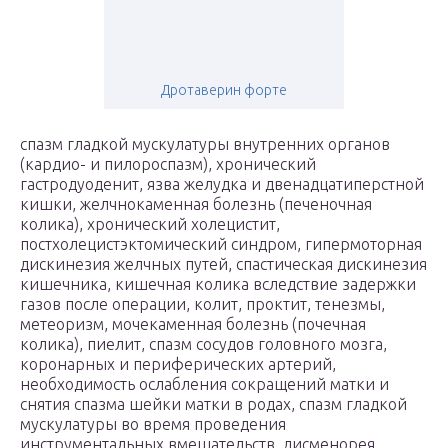
Дротаверин форте
спазм гладкой мускулатуры внутренних органов
(кардио- и пилороспазм), хронический
гастродуоденит, язва желудка и двенадцатиперстной
кишки, желчнокаменная болезнь (печеночная
колика), хронический холецистит,
постхолецистэктомический синдром, гипермоторная
дискинезия желчных путей, спастическая дискинезия
кишечника, кишечная колика вследствие задержки
газов после операции, колит, проктит, тенезмы,
метеоризм, мочекаменная болезнь (почечная
колика), пиелит, спазм сосудов головного мозга,
коронарных и периферических артерий,
необходимость ослабления сокращений матки и
снятия спазма шейки матки в родах, спазм гладкой
мускулатуры во время проведения
инструментальных вмешательств, дисменорея,