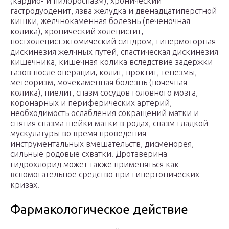
(кардио- и пилороспазм), хронический
гастродуоденит, язва желудка и двенадцатиперстной
кишки, желчнокаменная болезнь (печеночная
колика), хронический холецистит,
постхолецистэктомический синдром, гипермоторная
дискинезия желчных путей, спастическая дискинезия
кишечника, кишечная колика вследствие задержки
газов после операции, колит, проктит, тенезмы,
метеоризм, мочекаменная болезнь (почечная
колика), пиелит, спазм сосудов головного мозга,
коронарных и периферических артерий,
необходимость ослабления сокращений матки и
снятия спазма шейки матки в родах, спазм гладкой
мускулатуры во время проведения
инструментальных вмешательств, дисменорея,
сильные родовые схватки. Дротаверина
гидрохлорид может также применяться как
вспомогательное средство при гипертонических
кризах.
Фармакологическое действие