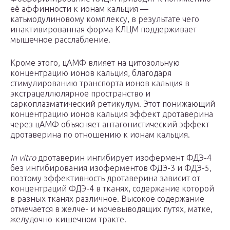
её аффинности к ионам кальция —
катьмодулиновому комплексу, в результате чего
инактивированная форма КЛЦМ поддерживает
мышечное расслабление.
Кроме этого, цАМФ влияет на цитозольную
концентрацию ионов кальция, благодаря
стимулированию транспорта ионов кальция в
экстрацеллюлярное пространство и
саркоплазматический ретикулум. Этот понижающий
концентрацию ионов кальция эффект дротаверина
через цАМФ объясняет антагонистический эффект
дротаверина по отношению к ионам кальция.
In vitro
дротаверин ингибирует изофермент ФДЭ-4
без ингибирования изоферментов ФДЭ-3 и ФДЭ-5,
поэтому эффективность дротаверина зависит от
концентраций ФДЭ-4 в тканях, содержание которой
в разных тканях различное. Высокое содержание
отмечается в желче- и мочевыводящих путях, матке,
желудочно-кишечном тракте.