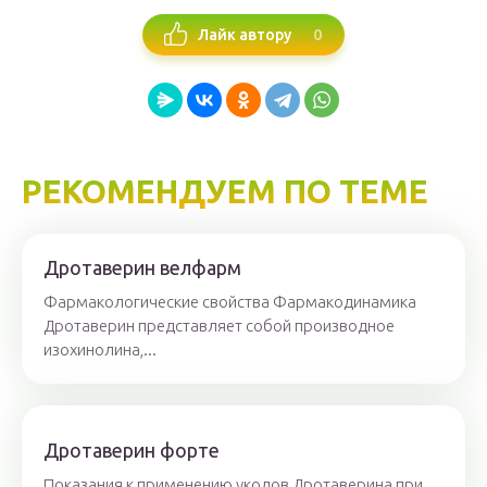
0
Лайк автору
РЕКОМЕНДУЕМ ПО ТЕМЕ
Дротаверин велфарм
Фармакологические свойства Фармакодинамика
Дротаверин представляет собой производное
изохинолина,...
Дротаверин форте
Показания к применению уколов Дротаверина при