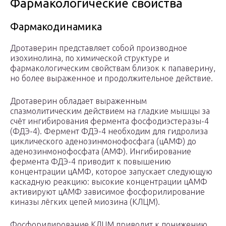
Фармакологические свойства
Фармакодинамика
Дротаверин представляет собой производное
изохинолина, по химической структуре и
фармакологическим свойствам близок к папаверину,
но более выраженное и продолжительное действие.
Дротаверин обладает выраженным
спазмолитическим действием на гладкие мышцы за
счёт ингибирования фермента фосфодиэстеразы-4
(ФДЭ-4). Фермент ФДЭ-4 необходим для гидролиза
циклического аденозинмонофосфага (цАМФ) до
аденозинмонофосфата (АМФ). Ингибирование
фермента ФДЭ-4 приводит к повышению
концентрации цАМФ, которое запускает следующую
каскадную реакцию: высокие концентрации цАМФ
активируют цАМФ зависимое фосфорилирование
киназы лёгких цепей миозина (КЛЦМ).
Фосфорилирование КЛЦМ приводит к понижению