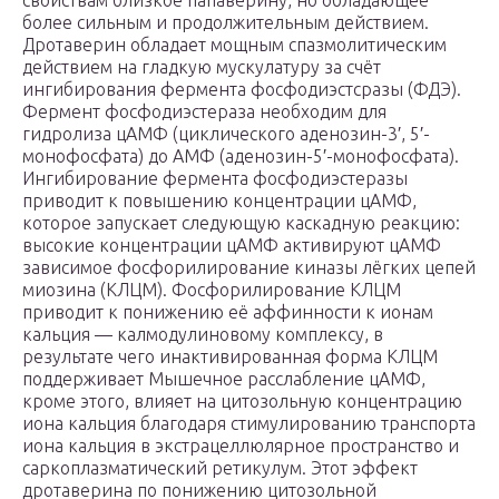
свойствам близкое папаверину, но обладающее
более сильным и продолжительным действием.
Дротаверин обладает мощным спазмолитическим
действием на гладкую мускулатуру за счёт
ингибирования фермента фосфодиэстсразы (ФДЭ).
Фермент фосфодиэстераза необходим для
гидролиза цАМФ (циклического аденозин-3′, 5′-
монофосфата) до АМФ (аденозин-5′-монофосфата).
Ингибирование фермента фосфодиэстеразы
приводит к повышению концентрации цАМФ,
которое запускает следующую каскадную реакцию:
высокие концентрации цАМФ активируют цАМФ
зависимое фосфорилирование киназы лёгких цепей
миозина (КЛЦМ). Фосфорилирование КЛЦМ
приводит к понижению её аффинности к ионам
кальция — калмодулиновому комплексу, в
результате чего инактивированная форма КЛЦМ
поддерживает Мышечное расслабление цАМФ,
кроме этого, влияет на цитозольную концентрацию
иона кальция благодаря стимулированию транспорта
иона кальция в экстрацеллюлярное пространство и
саркоплазматический ретикулум. Этот эффект
дротаверина по понижению цитозольной