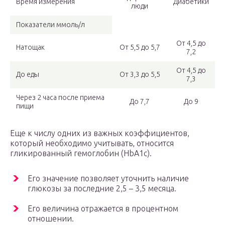
Время измерения
Диабетики
люди
Показатели ммоль/л
От 4,5 до
Натощак
От 5,5 до 5,7
7,2
От 4,5 до
До еды
От 3,3 до 5,5
7,3
Через 2 часа после приема
До 7,7
До 9
пищи
Еще к числу одних из важных коэффициентов,
который необходимо учитывать, относится
гликированный гемоглобин (HbA1c).
Его значение позволяет уточнить наличие
глюкозы за последние 2,5 – 3,5 месяца.
Его величина отражается в процентном
отношении.