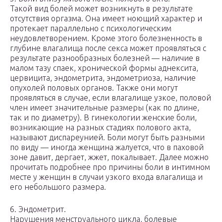
Такой вид болей может возникнуть в результате
отсутствия оргазма. Она имеет ноющий характер и
протекает параллельно с психологическим
неудовлетворением. Кроме этого болезненность в
глубине влагалища после секса может проявляться с
результате разнообразных болезней — наличие в
малом тазу спаек, хронической формы аднексита,
цервицита, эндометрита, эндометриоза, наличие
опухолей половых органов. Также они могут
проявляться в случае, если влагалище узкое, половой
член имеет значительные размеры (как по длине,
так и по диаметру). В гинекологии женские боли,
возникающие на разных стадиях полового акта,
называют диспареунией. Боли могут быть разными
по виду — иногда женщина жалуется, что в паховой
зоне давит, дергает, жжет, покалывает. Далее можно
прочитать подробнее про причины боли в интимном
месте у женщин в случаи узкого входа влагалища и
его небольшого размера.
6. Эндометрит.
Нарушения менструального цикла, болевые