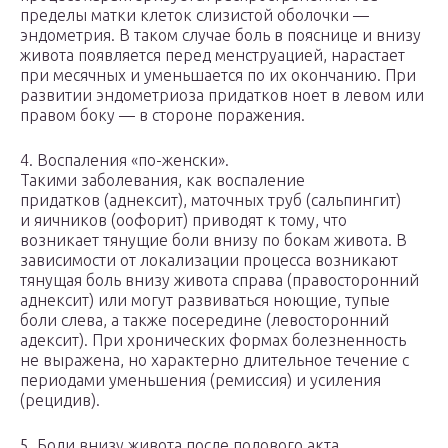
пределы матки клеток слизистой оболочки —
эндометрия. В таком случае боль в пояснице и внизу
живота появляется перед менструацией, нарастает
при месячных и уменьшается по их окончанию. При
развитии эндометриоза придатков ноет в левом или
правом боку — в стороне поражения.
4. Воспаления «по-женски».
Такими заболевания, как воспаление
придатков (аднексит), маточных труб (сальпингит)
и яичников (оофорит) приводят к тому, что
возникает тянущие боли внизу по бокам живота. В
зависимости от локализации процесса возникают
тянущая боль внизу живота справа (правосторонний
аднексит) или могут развиваться ноющие, тупые
боли слева, а также посередине (левосторонний
адексит). При хронических формах болезненность
не выражена, но характерно длительное течение с
периодами уменьшения (ремиссия) и усиления
(рецидив).
5. Боли внизу живота после полового акта.