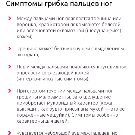
Симптомы грибка пальцев ног
Между пальцами ног появляется трещина или
воронка, края которой покрываются белесой
или зеленоватой сквамозной (шелушащейся)
кожей;
Трещина может быть мокнущей с выделением
экссудата;
Под и между пальцами появляются круговидные
опрелости со слезающей кожей
(интертригинозные симптомы);
При стертом течении между пальцами ног
трещины малозаметны, зато шелушение
приобретает муковидный характер (кожа
выглядит, как будто присыпана мукой — это ее
пораженные чешуйки). Симптомы особенно
характерны для детей;
Чувствуется небольшой зуд меж пальцев, но