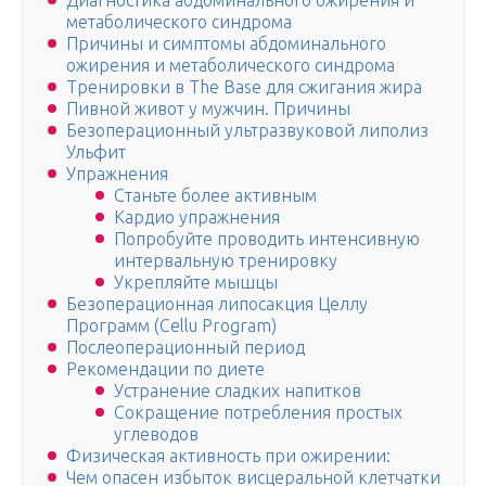
Диагностика абдоминального ожирения и
метаболического синдрома
Причины и симптомы абдоминального
ожирения и метаболического синдрома
Тренировки в The Base для сжигания жира
Пивной живот у мужчин. Причины
Безоперационный ультразвуковой липолиз
Ульфит
Упражнения
Станьте более активным
Кардио упражнения
Попробуйте проводить интенсивную
интервальную тренировку
Укрепляйте мышцы
Безоперационная липосакция Целлу
Программ (Cellu Program)
Послеоперационный период
Рекомендации по диете
Устранение сладких напитков
Сокращение потребления простых
углеводов
Физическая активность при ожирении:
Чем опасен избыток висцеральной клетчатки