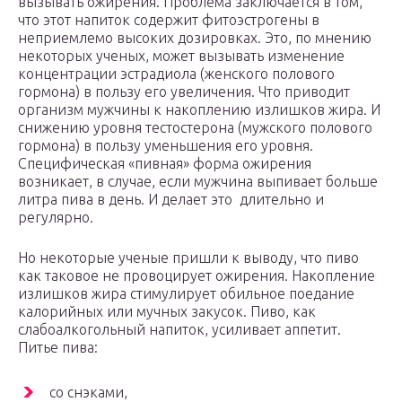
вызывать ожирения. Проблема заключается в том,
что этот напиток содержит фитоэстрогены в
неприемлемо высоких дозировках. Это, по мнению
некоторых ученых, может вызывать изменение
концентрации эстрадиола (женского полового
гормона) в пользу его увеличения. Что приводит
организм мужчины к накоплению излишков жира. И
снижению уровня тестостерона (мужского полового
гормона) в пользу уменьшения его уровня.
Специфическая «пивная» форма ожирения
возникает, в случае, если мужчина выпивает больше
литра пива в день. И делает это длительно и
регулярно.
Но некоторые ученые пришли к выводу, что пиво
как таковое не провоцирует ожирения. Накопление
излишков жира стимулирует обильное поедание
калорийных или мучных закусок. Пиво, как
слабоалкогольный напиток, усиливает аппетит.
Питье пива:
со снэками,