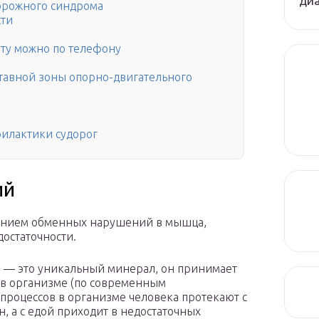
диа
орожного синдрома
сти
вту можно по телефону
тавной зоны опорно-двигательного
филактики судорог
ий
лением обменных нарушений в мышца,
остаточности.
ий — это уникальный минерал, он принимает
в в организме (по современным
процессов в организме человека протекают с
н, а с едой приходит в недостаточных