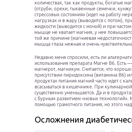
количествах, так как продукты, богатые м
(отруби, орехи, тыквенные семечки, кунжут
стрессовых состояниях (идет на работу не
нагрузках и в жару (выводится с потом), 
жидкости (выводится с мочой) и при часто
мышце не хватает магния, у нее повышаетс
той же причине (магниевая недостаточност
мышца глаза нежная и очень чувствительна
Недавно меня спросили, есть ли альтерна
использования препарата Магне В6. Есть 
магнерот, магникум. Считается, что хорош
присутствии пиридоксина (витамина В6) или
продуктах питания магний часто идет с к
всасываться в кишечнике. При кулинарной
существенно уменьшается. Да и в продукта
с бурным развитием «новых технологий». М
помощью грамотного питания, но этого надо
Осложнения диабетичес