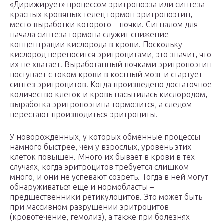
«Дирижирует» процессом эритропоэза или синтеза
красных кровяных телец гормон эритропоэтин,
место выработки которого – почки. Сигналом для
начала синтеза гормона служит снижение
концентрации кислорода в крови. Поскольку
кислород переносится эритроцитами, это значит, что
их не хватает. Выработанный почками эритропоэтин
поступает с током крови в костный мозг и стартует
синтез эритроцитов. Когда произведено достаточное
количество клеток и кровь насытилась кислородом,
выработка эритропоэтина тормозится, а следом
перестают производиться эритроциты.
У новорожденных, у которых обменные процессы
намного быстрее, чем у взрослых, уровень этих
клеток повышен. Много их бывает в крови в тех
случаях, когда эритроцитов требуется слишком
много, и они не успевают созреть. Тогда в ней могут
обнаруживаться еще и нормобласты –
предшественники ретикулоцитов. Это может быть
при массивном разрушении эритроцитов
(кровотечение, гемолиз), а также при болезнях