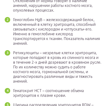
Отклонения от нормы говорят о наличие
анемий, нарушении работы костного мозга,
опухолевых процессах.
Гемоглобин HgB – железосодержащий белок,
включенный в клетку эритроцита, способный
связываться с кислородом и «отпускать» его.
Именно в гемоглобине кислород
транспортируется к тканям. Показатель наличия
анемий.
Ретикулоциты – незрелые клетки эритроцита,
которые попадают в кровь из спинного мозга и
в течение 2-х дней дозревают в кровяном русле.
По их количеству можно судить о работе
костного мозга, гормональной системы, и
диагностировать различные виды и тяжесть
анемий.
Гематокрит HCT – соотношение объема
эритроцитов к плазме крови.
Ширина распределения эритроцитов RDW –