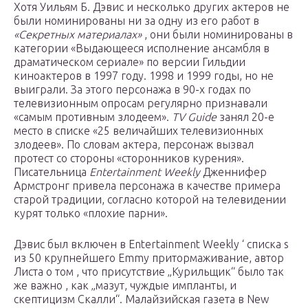
Хотя
Уильям Б. Дэвис
и несколько других актеров не
были номинированы ни за одну из его работ в
«Секретных материалах»
, они были номинированы в
категории «Выдающееся исполнение ансамбля в
драматическом сериале» по версии
Гильдии
киноактеров
в 1997 году. 1998 и 1999 годы, но не
выиграли. За этого персонажа в 90-х годах по
телевизионным опросам регулярно признавали
«самым противным злодеем».
TV Guide
занял 20-е
место в списке «25 величайших телевизионных
злодеев». По словам актера, персонаж вызвал
протест со стороны «сторонников курения».
Писательница
Entertainment Weekly
Дженнифер
Армстронг привела персонажа в качестве примера
старой традиции, согласно которой на телевидении
курят только «плохие парни».
Дэвис был включен в Entertainment Weekly ‘ списка s
из 50 крупнейшего Emmy притормаживание, автор
Листа о том , что присутствие „Курильщик“ было так
же важно , как „мазут, чуждые импланты, и
скептицизм Скалли“. Малайзийская газета в New