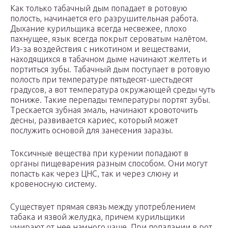
Как только табачный дым попадает в ротовую
полость, начинается его разрушительная работа.
Дыхание курильщика всегда несвежее, плохо
пахнущее, язык всегда покрыт сероватым налётом.
Из-за воздействия с никотином и веществами,
находящихся в табачном дыме начинают желтеть и
портиться зубы. Табачный дым поступает в ротовую
полость при температуре пятьдесят-шестьдесят
градусов, а вот температура окружающей среды чуть
пониже. Такие перепады температуры портят зубы.
Трескается зубная эмаль, начинают кровоточить
десны, развивается кариес, который может
послужить основой для занесения заразы.
Токсичные вещества при курении попадают в
органы пищеварения разным способом. Они могут
попасть как через ЦНС, так и через слюну и
кровеносную систему.
Существует прямая связь между употреблением
табака и язвой желудка, причем курильщики
умирают от нее намного чаще. При попадании в рот,