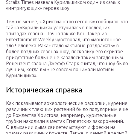
Straits Times назвала Курильщиком один из самых
«интригующих» героев шоу
Тем не менее, « Христианство сегодня» сообщило, что
тайна «Курильщика» улетучилась в последних
эпизодах сезона . Точно так же Кен Такер из
Entertainment Weekly чувствовал, что «монотонное
зло Человека-Рака» стало «активно раздражать» в
более поздних сезонах шоу, поскольку его скрытое
присутствие больше не казалось таким загадочным.
Рецензент салона Джефф Старк считал, что шоу было
лучшим, когда вы «не совсем понимали мотивы
Курильщика».
Историческая справка
Как показывают археологические раскопки, курение
различных тлеющих растений было популярным еще
до Рождества Христова, например, курительные
трубки находили в местах Египетских захоронений.
О вдыхании дыма свидетельствуют и фрески на
храмах различных божеств. Также, о данной вредной