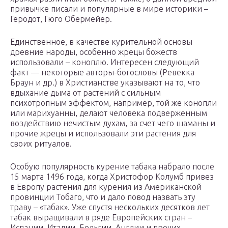
привычке писали и популярные в мире историки –
Геродот, Гюго Обермейер.
Единственное, в качестве курительной основы
древние народы, особенно жрецы божеств
использовали – коноплю. Интересен следующий
факт — некоторые авторы-богословы (Ревекка
Браун и др.) в Христианстве указывают на то, что
вдыхание дыма от растений с сильным
психотропным эффектом, например, той же конопли
или марихуанны, делают человека подверженным
воздействию нечистым духам, за счет чего шаманы и
прочие жрецы и использовали эти растения для
своих ритуалов.
Особую популярность курение табака набрало после
15 марта 1496 года, когда Христофор Колумб привез
в Европу растения для курения из Американской
провинции Тобаго, что и дало повод назвать эту
траву – «табак». Уже спустя нескольких десятков лет
табак выращивали в ряде Европейских стран –
Испании, Италии, Бельгии, Англии и прочих.