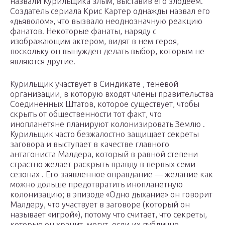
назвали Курильщика злым, выставив его злодеем.
Создатель сериала Крис Картер однажды назвал его
«дьяволом», что вызвало неоднозначную реакцию
фанатов. Некоторые фанаты, наряду с
изображающим актером, видят в нем героя,
поскольку он вынужден делать выбор, которым не
являются другие.
Курильщик участвует в Синдикате , теневой
организации, в которую входят члены правительства
Соединенных Штатов, которое существует, чтобы
скрыть от общественности тот факт, что
инопланетяне планируют колонизировать Землю .
Курильщик часто безжалостно защищает секреты
заговора и выступает в качестве главного
антагониста Малдера, который в равной степени
страстно желает раскрыть правду в первых семи
сезонах . Его заявленное оправдание — желание как
можно дольше предотвратить инопланетную
колонизацию; в эпизоде ​​«Одно дыхание» он говорит
Малдеру, что участвует в заговоре (который он
называет «игрой»), потому что считает, что секреты,
которые он хранит, могут, если их публично