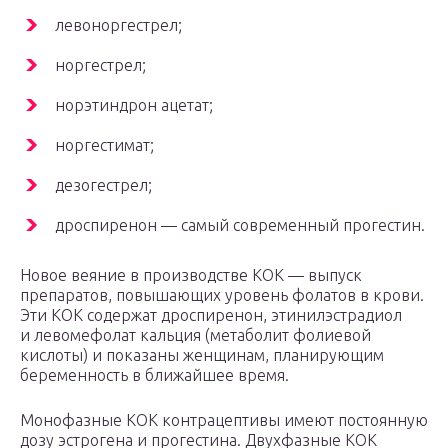
­левоноргестрел;
норгестрел;
норэтиндрон ­ацетат;
­норгестимат;
дезогестрел;
дроспиренон — самый современный ­прогестин.
Новое веяние в производстве КОК — выпуск
препаратов, повышающих уровень фолатов в крови.
Эти КОК содержат дроспиренон, этинилэстрадиол
и левомефолат кальция (метаболит фолиевой
кислоты) и показаны женщинам, планирующим
беременность в ближайшее ­время.
Монофазные КОК контрацептивы имеют постоянную
дозу эстрогена и прогестина. Двухфазные КОК