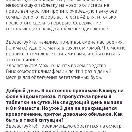
недостающую таблетку из нового блистера не
прерывая курс или пропить очередную пачку без
семидневного перерыва, то есть 42 дня, и только
после этого сделать перерыв. Содержание
составляющих в каждой таблетке одинаковое.
Здравствуйте, начались приливы, смена настроения,
(климакс) удалена матка в связи с миомой. Что можно
пропить в комплексе с витаминами, чтобы снизить
это состояние?
Здравствуйте! Можно начать прием средства
Гинокомфорт климафемин по 1т 1 раз в день 3
месяца для облегчения вегетативных бурь.
Добрый день. Я постоянно принимаю Клайру на
фоне эндометриоза. И пропустила прием 8
таблетки на сутки. На следующий день выпила
и 8 и 9 вместе. Но уже 3 дня не прекращается
кровотечение, притом довольно обильное. Как
быть в такой ситуации?
Здравствуйте! Порекомендую обратиться на осмотр
ко врачу для оценки объёма кровотечения и