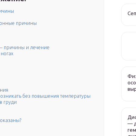
ричины
Сеп
ионные причины
– причины и лечение
 ногах
Физ
осо
вы
ения
возникать без повышения температуры
в груди
Ди
показаны?
— 
гем