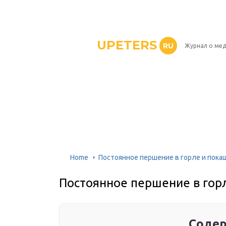
UPETERS
RU
Журнал о ме
Home
Постоянное першение в горле и пок
Постоянное першение в гор
Содер