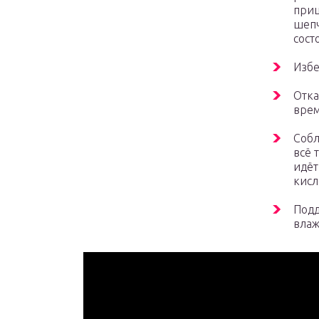
приш
шепч
сост
Избе
Отка
врем
Собл
всё 
идёт
кисл
Подд
влаж