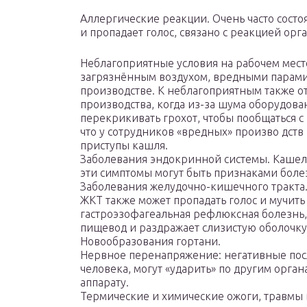
Аллергические реакции. Очень часто состо
и пропадает голос, связано с реакцией орг
Неблагоприятные условия на рабочем мест
загрязнённым воздухом, вредными парам
производстве. К неблагоприятным также о
производства, когда из-за шума оборудов
перекрикивать грохот, чтобы пообщаться с 
что у сотрудников «вредных» произво дств
приступы кашля.
Заболевания эндокринной системы. Кашель
эти симптомы могут быть признаками бол
Заболевания желудочно-кишечного тракта. 
ЖКТ также может пропадать голос и мучить 
гастроэзофагеальная рефлюксная болезнь,
пищевод и раздражает слизистую оболочку
Новообразования гортани.
Нервное перенапряжение: негативные посл
человека, могут «ударить» по другим орган
аппарату.
Термические и химические ожоги, травмы г