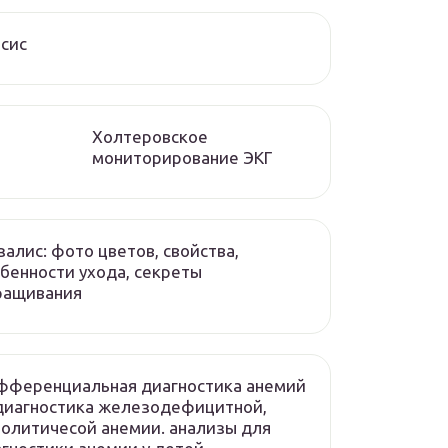
сис
Холтеровское
мониторирование ЭКГ
алис: фото цветов, свойства,
бенности ухода, секреты
ращивания
фференциальная диагностика анемий
диагностика железодефицитной,
олитичесой анемии. анализы для