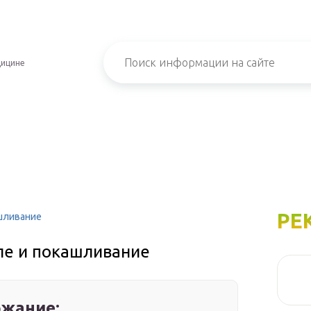
дицине
РЕ
ашливание
ле и покашливание
жание: