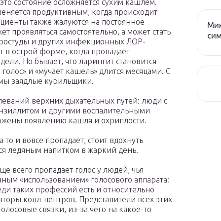
 это состояние осложняется сухим кашлем.
меняется продуктивным, когда происходит
циенты также жалуются на постоянное
Мик
ет проявляться самостоятельно, а может стать
сим
простуды и других инфекционных ЛОР-
 в острой форме, когда пропадает
ели. Но бывает, что ларингит становится
 голос» и «мучает кашель» длится месяцами. С
мы заядлые курильщики.
леваний верхних дыхательных путей: люди с
онзиллитом и другими воспалительными
ержены появлению кашля и охриплости.
а то и вовсе пропадает, стоит вдохнуть
ся ледяным напитком в жаркий день.
е всего пропадает голос у людей, чья
нным «использованием» голосового аппарата:
еди таких профессий есть и относительно
торы колл-центров. Представители всех этих
олосовые связки, из-за чего на какое-то