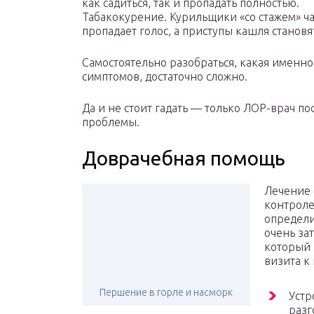
как садиться, так и пропадать полностью.
Табакокурение. Курильщики «со стажем» ча
пропадает голос, а приступы кашля станов
Самостоятельно разобраться, какая именн
симптомов, достаточно сложно.
Да и не стоит гадать — только ЛОР-врач п
проблемы.
Доврачебная помощь
Лечение 
контроле
определи
очень за
который 
визита к 
Першение в горле и насморк
Устр
разг