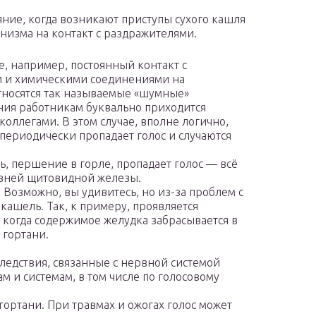
яние, когда возникают приступы сухого кашля
анизма на контакт с раздражителями.
е, например, постоянный контакт с
и и химическими соединениями на
тносятся так называемые «шумные»
ания работникам буквально приходится
коллегами. В этом случае, вполне логично,
 периодически пропадает голос и случаются
, першение в горле, пропадает голос — всё
езней щитовидной железы.
Возможно, вы удивитесь, но из-за проблем с
кашель. Так, к примеру, проявляется
 когда содержимое желудка забрасывается в
 гортани.
едствия, связанные с нервной системой
ам и системам, в том числе по голосовому
ортани. При травмах и ожогах голос может