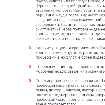
почему садится или пропадает голос, и
Через несколько дней сухой кашель с
отделение мокроты. При ларингите па
першение и зуд в горле. Ларингит мож
следствием не до конца вылеченной 
заболеваний. Ларингит чаще протекает
симптоматика через полторы — две нед
хроническим, когда состояние «садится
этим диагнозом не понаслышке знако
Наличие у пациента хронических забо
хроническими синуситом, ринитом, т
процессами в носоглотке более подв
Переохлаждение горла: голос садится, 
морозный воздух зимой или освежить
Перенапряжение голосовых связок. Чащ
профессия напрямую связана с постоя
певцы, дикторы, учителя, лекторы. Ср
новые: менеджеры по продажам, опера
профессий часто перенапрягают свои г
время пропадает голос.