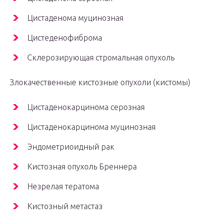
Цистаденома муцинозная
Цистеденофиброма
Склерозирующая стромальная опухоль
Злокачественные кистозные опухоли (кистомы)
Цистаденокарцинома серозная
Цистаденокарцинома муцинозная
Эндометриоидный рак
Кистозная опухоль Бреннера
Незрелая тератома
Кистозный метастаз