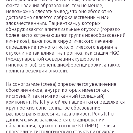
факта наличия образования; тем не менее,
невозможно сделать вывод, что оно абсолютно
достоверно является доброкачественным или
злокачественным. Пациенткам, у которых
обнаруживаются эпителиальные опухоли (гораздо
более часто встречающаяся группа новообразований
яичников), даже после хирургического лечения,
определение точного гистологического варианта
опухоли не так влияет на прогноз, как стадия FIGO
(международной федерации акушеров и
гинекологов), степень дифференцировки, а также
полнота резекции опухоли.
На сонограмме (слева) определяется увеличение
обоих яичников, внутри которых имеется как
кистозный, так и мягкотканный (солидный)
компонент. На КТ у этой же пациентки определяется
крупное кистозно-солидное образование,
распространяющееся из таза в живот. Роль КТ в
данном случае заключается в стадировании
образования, однако на основе КТ (МРТ) нельзя
определить гистологическую структуру опухоли.