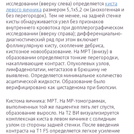
исследовании (вверху слева) определяется
киста
левого яичника
размером 5,1х5,2 см (анэхогенная и
без перегородок). Тем не менее, на задней стенке
кисты обнаруживается узел без признаков
внутреннего кровотока при допплерографическом
исследовании (вверху справа); дифференциально-
диагностический ряд при этом включает
фолликулярную кисту, скопление дебриса,
кистозное новообразование. На МРТ (внизу) в
образовании определяются тонкие перегородки,
накапливающие контраст. Опухолевых узлов,
лимфаденопатии, метастазов в брюшину не
выявлено. Определяется минимальное количество
асцитической жидкости. Образование было
верифицировано как цистаденома при биопсии.
Кистома яичника: МРТ. На МР-томограммах,
выполненных той же пациентке пять лет спустя,
образование выросло. На Т2 ВИ визуализируется
комплексная киста в левом яичнике с солидным
узлом со стороны задней стенки. После введения
контраста на Т1 FS определяется легкое усиление