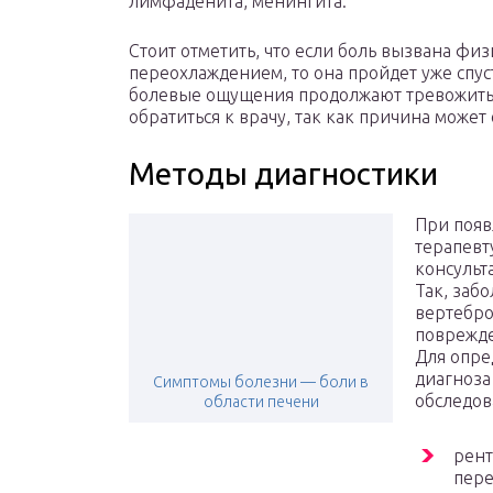
лимфаденита, менингита.
Стоит отметить, что если боль вызвана ф
переохлаждением, то она пройдет уже спус
болевые ощущения продолжают тревожить 
обратиться к врачу, так как причина может
Методы диагностики
При появ
терапевт
консульт
Так, заб
вертебро
поврежде
Для опре
диагноза
Симптомы болезни — боли в
обследов
области печени
рент
пере