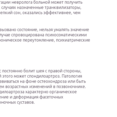
ьтации невролога больной может получить
х случаях назначенные транквилизаторы,
епкий сон, оказались эффективнее, чем
вызвано состояние, нельзя умалять значение
случае спровоцирована психосоматическими
хроническое переутомление, психиатрические
ас постоянно болит шея с правой стороны,
 этого может спондилоартроз. Патология
звиваться на фоне остеохондроза или быть
ем возрастных изменений в позвоночнике.
дилоартроза характерно органическое
ение и деформация фасеточных
ночных суставов.