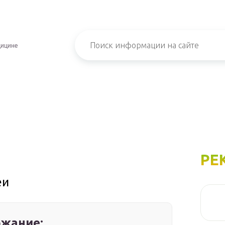
дицине
РЕ
еи
жание: