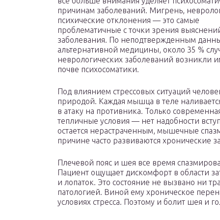
все больше внимания уделяет психосомат
причинам заболеваний. Мигрень, невроло
психические отклонения — это самые
проблематичные с точки зрения выяснени
заболевания. По неподтвержденным данн
альтернативной медицины, около 35 % слу
неврологических заболеваний возникли и
почве психосоматики.
Под влиянием стрессовых ситуаций человек
природой. Каждая мышца в теле наливается
в атаку на противника. Только современн
тепличные условия — нет надобности вступ
остается нерастраченным, мышечные спазм
причине часто развиваются хронические з
Плечевой пояс и шея все время спазмирова
Пациент ощущает дискомфорт в области за
и лопаток. Это состояние не вызвано ни т
патологией. Виной ему хроническое перен
условиях стресса. Поэтому и болит шея и го