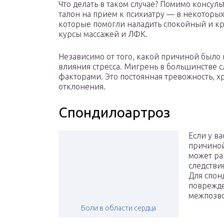
Что делать в таком случае? Помимо консул
талон на прием к психиатру — в некоторы
которые помогли наладить спокойный и кр
курсы массажей и ЛФК.
Независимо от того, какой причиной было 
влияния стресса. Мигрень в большинстве 
факторами. Это постоянная тревожность, 
отклонения.
Спондилоартроз
Если у в
причиной
может ра
следстви
Для спон
поврежд
межпозво
Боли в области сердца