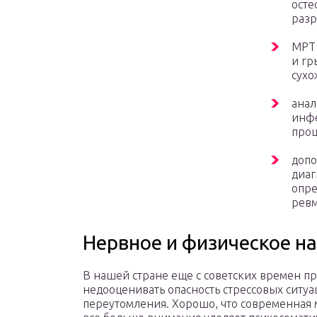
осте
разр
МРТ 
и гр
сухо
анал
инфе
проц
допо
диаг
опре
ревм
Нервное и физическое н
В нашей стране еще с советских времен п
недооценивать опасность стрессовых ситуа
переутомления. Хорошо, что современная