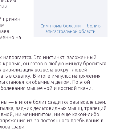
ическим
гии,
й причин
ым
Симптомы болезни — боли в
чаев
эпигастральной области
менно на
 напрягается. Это инстинкт, заложенный
 кровью, он готов в любую минуту броситься
ая цивилизация возвела вокруг людей
ать в схватку. В итоге импульс напряжения
ы становятся обычным делом. По этой
аболевания мышечной и костной ткани.
ны — в итоге болит сзади головы возле шеи.
тылка, задних дельтовидных мышц, трапеций
равмой, ни менингитом, ни еще какой-либо
апряжение из-за постоянного пребывания в
лова сзади.