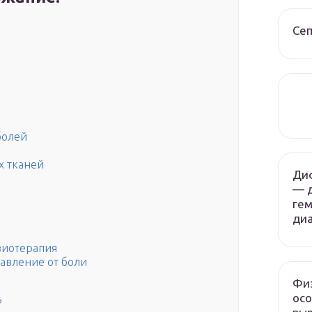
Сеп
болей
х тканей
Ди
— 
гем
диа
зиотерапия
авление от боли
Физ
осо
?