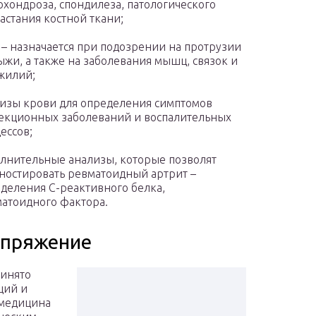
охондроза, спондилеза, патологического
астания костной ткани;
– назначается при подозрении на протрузии
ыжи, а также на заболевания мышц, связок и
жилий;
изы крови для определения симптомов
кционных заболеваний и воспалительных
ессов;
лнительные анализы, которые позволят
ностировать ревматоидный артрит –
деления С-реактивного белка,
атоидного фактора.
апряжение
ринято
ций и
 медицина