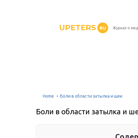
UPETERS
RU
Журнал о ме
Home
Боли в области затылка и шеи
Боли в области затылка и ш
Содер