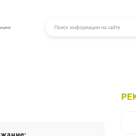
дицине
РЕ
жание: