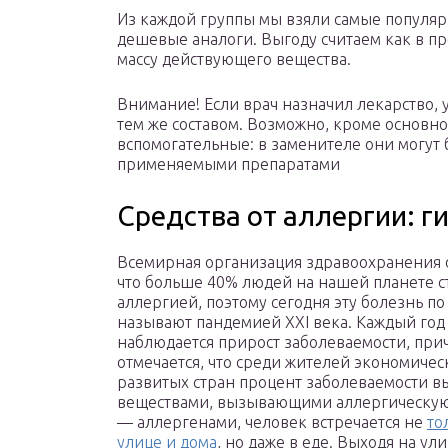
Из каждой группы мы взяли самые популяр
дешевые аналоги. Выгоду считаем как в п
массу действующего вещества.
Внимание! Если врач назначил лекарство, 
тем же составом. Возможно, кроме основн
вспомогательные: в заменителе они могут
применяемыми препаратами
Средства от аллергии: г
Всемирная организация здравоохранения 
что больше 40% людей на нашей планете с
аллергией, поэтому сегодня эту болезнь по
называют пандемией XXI века. Каждый год
наблюдается прирост заболеваемости, при
отмечается, что среди жителей экономичес
развитых стран процент заболеваемости в
веществами, вызывающими аллергическую
— аллергенами, человек встречается не
то
улице и дома
, но даже в еде. Выходя на ули