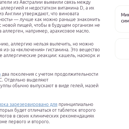
атели из Австралии выявили связь между
аллергией и недостатком витамина D, а их
из Англии утверждают, что виновата
Мик
ность» — лучше как можно раньше знакомить
сим
с новой пищей, чтобы в будущем организм не
а аллерген, например, арахисовое масло.
нию, аллергию нельзя вылечить, но можно
я из-за «включения» гистамина. Это вещество
е аллергические реакции: кашель, насморк и
а
два поколения с учетом продолжительности
С. Отдельно выделяют
уппы обычно выпускают в виде гелей, мазей
пока зарезервировано для
принципиально
торых будет отличаться от таблеток второго
ологов в своих клинических рекомендациях
ме первого и второго.