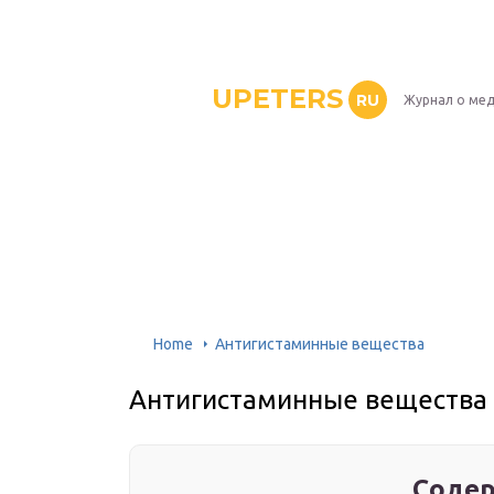
UPETERS
RU
Журнал о ме
Home
Антигистаминные вещества
Антигистаминные вещества
Содер