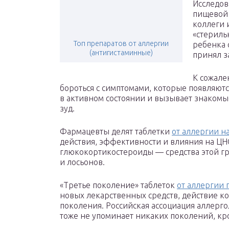
Исследов
пищевой 
коллеги 
«стериль
Топ препаратов от аллергии
ребенка 
(антигистаминные)
принял з
К сожале
бороться с симптомами, которые появляютс
в активном состоянии и вызывает знакомы
зуд.
Фармацевты делят таблетки
от аллергии н
действия, эффективности и влияния на ЦН
глюкокортикостероиды — средства этой гр
и лосьонов.
«Третье поколение» таблеток
от аллергии 
новых лекарственных средств, действие ко
поколения. Российская ассоциация аллерг
тоже не упоминает никаких поколений, кро