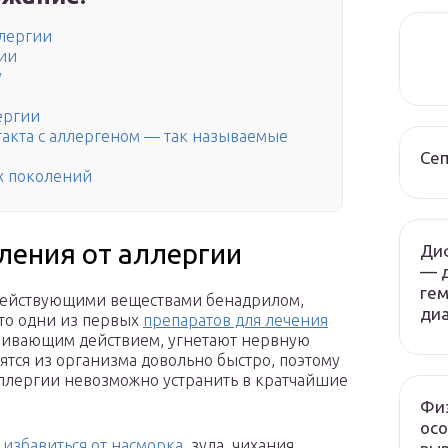
ллергии
гии
у
ергии
кта с аллергеном — так называемые
Сеп
х поколений
ления от аллергии
Ди
— 
гем
с действующими веществами бенадрилом,
диа
о одни из первых
препаратов для лечения
каивающим действием, угнетают нервную
дятся из организма довольно быстро, поэтому
аллергии невозможно устранить в кратчайшие
Физ
осо
т
избавиться от насморка
, зуда, чихания,