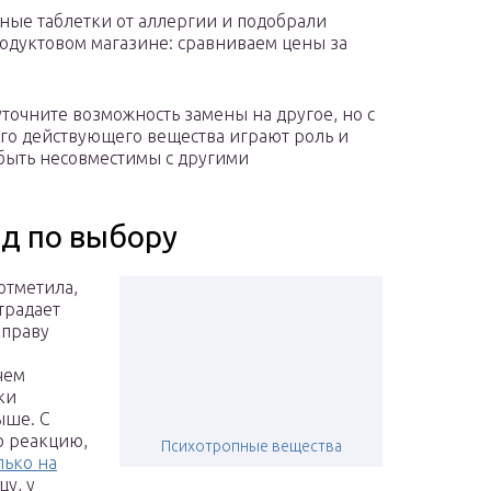
ные таблетки от аллергии и подобрали
родуктовом магазине: сравниваем цены за
уточните возможность замены на другое, но с
ого действующего вещества играют роль и
 быть несовместимы с другими
ид по выбору
отметила,
традает
 праву
чем
ки
ыше. С
 реакцию,
Психотропные вещества
лько на
цу, у