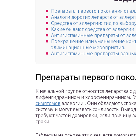
Препараты первого поколения от а
Аналоги дорогих лекарств от аллер
Средства от аллергии: гид по выбор
Какие бывают средства от аллергии
Антигистаминные препараты от алл
Прекращение или уменьшение конта
элиминационные мероприятия.
Антигистаминные препараты разны
Препараты первого поко
К начальной группе относятся лекарства 
дифенгидрамином и хлорфенирамином. Эт
симптомов
аллергии . Они обладают успо
систему и могут вызвать сонливость. Выво
требуют частой дозировки, если причину 
сроки.
Таблетки на основе этих веществ помогаю